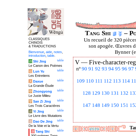
Tang Shi
– Po
CLASSIQUES
Un recueil de 320 pièces
CHINOIS
son apogée. Œuvres de
& TRADUCTIONS
Bynner (en
Bienvenue
,
aide
,
notes
,
introduction
,
table
.
table
V —
Five-character-reg
诗
Shi Jing
Le Canon des Poèmes
nº
90
91
92
93
94
95
96
97
table
论
Lun Yu
Les Entretiens
109
110
111
112
113
114
1
table
大
Daxue
La Grande Étude
table
中
Zhongyong
128
129
130
131
132
13
Le Juste Milieu
table
字
San Zi Jing
147
148
149
150
151
15
Les Trois Caractères
table
易
Yi Jing
Le Livre des Mutations
table
道
Dao De Jing
De la Voie et la Vertu
Tan
table
唐
Tang Shi
300 poèmes Tang