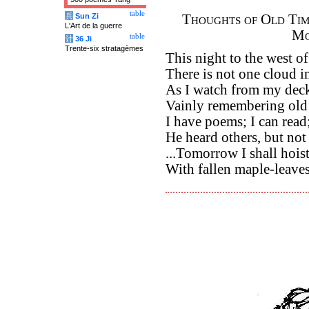
table
兵
Sun Zi
Thoughts of Old Tim
L'Art de la guerre
Mo
table
计
36 Ji
Trente-six stratagèmes
This night to the west of
There is not one cloud i
As I watch from my dec
Vainly remembering old 
I have poems; I can read
He heard others, but not
...Tomorrow I shall hoist
With fallen maple-leave