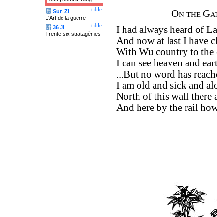
table
兵
Sun Zi
On the Ga
L'Art de la guerre
table
计
36 Ji
I had always heard of L
Trente-six stratagèmes
And now at last I have c
With Wu country to the 
I can see heaven and eart
...But no word has reach
I am old and sick and al
North of this wall there
And here by the rail how