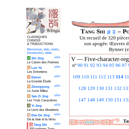
Tang Shi
– Po
CLASSIQUES
Un recueil de 320 pièces
CHINOIS
son apogée. Œuvres de
& TRADUCTIONS
Bynner (en
Bienvenue
,
aide
,
notes
,
introduction
,
table
.
table
V —
Five-character-reg
诗
Shi Jing
Le Canon des Poèmes
nº
90
91
92
93
94
95
96
97
table
论
Lun Yu
Les Entretiens
109
110
111
112
113
114
1
table
大
Daxue
La Grande Étude
table
中
Zhongyong
128
129
130
131
132
13
Le Juste Milieu
table
字
San Zi Jing
147
148
149
150
151
15
Les Trois Caractères
table
易
Yi Jing
Le Livre des Mutations
table
道
Dao De Jing
De la Voie et la Vertu
Tan
table
唐
Tang Shi
300 poèmes Tang