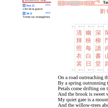
Tan
table
兵
Sun Zi
L'Art de la guerre
劉
table
计
36 Ji
Trente-six stratagèmes
清
幽
深
輝
映
柳
照
每
讀
衣
白
書
裳
日
堂
On a road outreaching th
By a spring outrunning t
Petals come drifting on 
And the brook is sweet w
My quiet gate is a mount
And the willow-trees ab