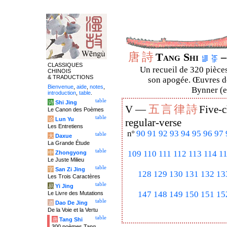
唐
詩
Tang Shi
–
CLASSIQUES
Un recueil de 320 pièces
CHINOIS
& TRADUCTIONS
son apogée. Œuvres de
Bienvenue
,
aide
,
notes
,
Bynner (en
introduction
,
table
.
table
诗
Shi Jing
五
言
律
詩
V —
Five-c
Le Canon des Poèmes
table
论
Lun Yu
regular-verse
Les Entretiens
nº
90
91
92
93
94
95
96
97
table
大
Daxue
La Grande Étude
table
109
110
111
112
113
114
1
中
Zhongyong
Le Juste Milieu
table
字
San Zi Jing
128
129
130
131
132
13
Les Trois Caractères
table
易
Yi Jing
147
148
149
150
151
15
Le Livre des Mutations
table
道
Dao De Jing
De la Voie et la Vertu
table
唐
Tang Shi
300 poèmes Tang