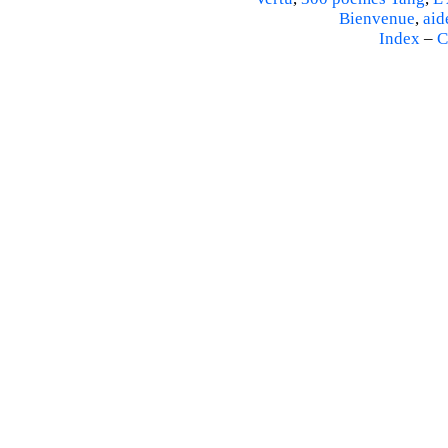
Bienvenue
,
aid
Index
–
C