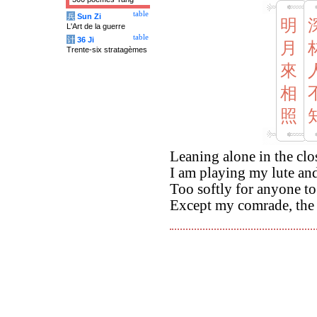
table
兵
Sun Zi
明
L'Art de la guerre
table
计
36 Ji
月
Trente-six stratagèmes
來
相
照
Leaning alone in the cl
I am playing my lute a
Too softly for anyone to
Except my comrade, the