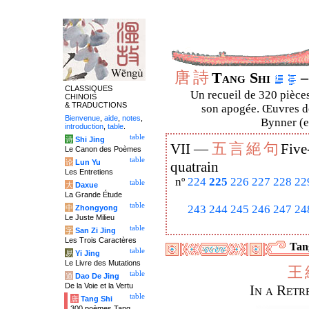
唐
詩
Tang Shi
–
CLASSIQUES
Un recueil de 320 pièces
CHINOIS
& TRADUCTIONS
son apogée. Œuvres de
Bienvenue
,
aide
,
notes
,
Bynner (en
introduction
,
table
.
table
诗
Shi Jing
五
言
絕
句
VII —
Five
Le Canon des Poèmes
table
论
Lun Yu
quatrain
Les Entretiens
nº
224
225
226
227
228
22
table
大
Daxue
La Grande Étude
table
243
244
245
246
247
24
中
Zhongyong
Le Juste Milieu
table
字
San Zi Jing
Les Trois Caractères
Tang
table
易
Yi Jing
Le Livre des Mutations
王
table
道
Dao De Jing
De la Voie et la Vertu
In a Ret
table
唐
Tang Shi
300 poèmes Tang