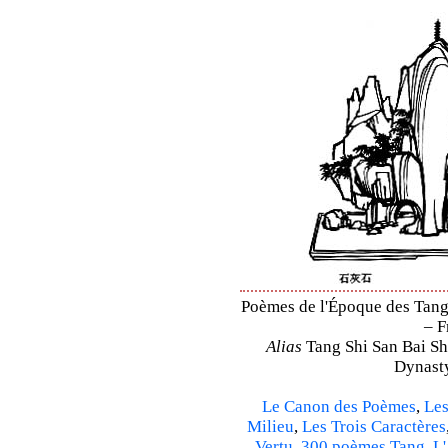
Poèmes de l'Époque des Tang 
– F
Alias
Tang Shi San Bai Sh
Dynasty
Le Canon des Poèmes
,
Les
Milieu
,
Les Trois Caractères
Vertu
,
300 poèmes Tang
,
L'