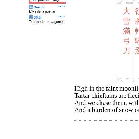
table
兵
Sun Zi
大
L'Art de la guerre
table
计
36 Ji
雪
Trente-six stratagèmes
滿
弓
刀
High in the faint moonli
Tartar chieftains are fle
And we chase them, with
And a burden of snow o