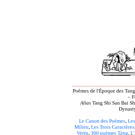
Poèmes de l'Époque des Tang 
– F
Alias
Tang Shi San Bai Sh
Dynasty
Le Canon des Poèmes
,
Les
Milieu
,
Les Trois Caractères
Vertu
,
300 poèmes Tang
,
L'