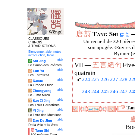
唐
詩
Tang Shi
–
CLASSIQUES
Un recueil de 320 pièces
CHINOIS
& TRADUCTIONS
son apogée. Œuvres de
Bienvenue
,
aide
,
notes
,
Bynner (en
introduction
,
table
.
table
诗
Shi Jing
五
言
絕
句
VII —
Five
Le Canon des Poèmes
table
论
Lun Yu
quatrain
Les Entretiens
nº
224
225
226
227
228
22
table
大
Daxue
La Grande Étude
table
243
244
245
246
247
24
中
Zhongyong
Le Juste Milieu
table
字
San Zi Jing
Les Trois Caractères
Tang
table
易
Yi Jing
Le Livre des Mutations
table
道
Dao De Jing
De la Voie et la Vertu
Bor
table
唐
Tang Shi
300 poèmes Tang