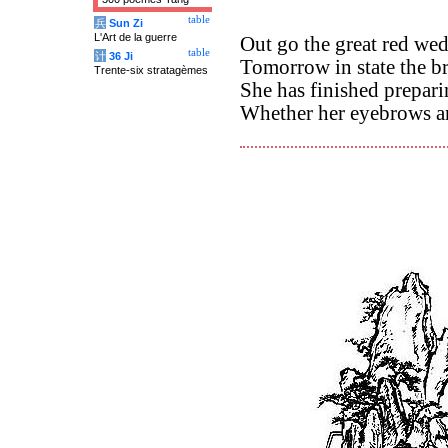
table
兵
Sun Zi
L'Art de la guerre
Out go the great red we
table
计
36 Ji
Tomorrow in state the br
Trente-six stratagèmes
She has finished prepar
Whether her eyebrows ar