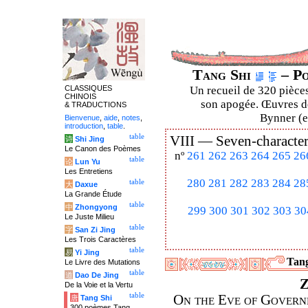
Tang Shi
– Po
CLASSIQUES
Un recueil de 320 pièces
CHINOIS
son apogée. Œuvres de
& TRADUCTIONS
Bynner (en
Bienvenue
,
aide
,
notes
,
introduction
,
table
.
table
VIII —
Seven-character
诗
Shi Jing
Le Canon des Poèmes
nº
261
262
263
264
265
26
table
论
Lun Yu
Les Entretiens
280
281
282
283
284
28
table
大
Daxue
La Grande Étude
table
中
Zhongyong
299
300
301
302
303
30
Le Juste Milieu
table
字
San Zi Jing
Les Trois Caractères
table
易
Yi Jing
Tang
Le Livre des Mutations
table
道
Dao De Jing
Z
De la Voie et la Vertu
table
On the Eve of Govern
唐
Tang Shi
300 poèmes Tang