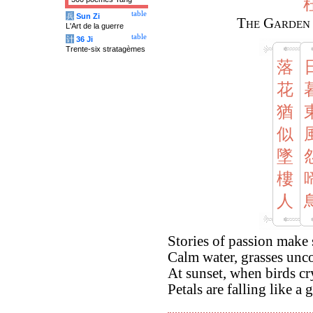
table
兵
Sun Zi
The Garden 
L'Art de la guerre
table
计
36 Ji
Trente-six stratagèmes
落
花
猶
似
墜
樓
人
Stories of passion make 
Calm water, grasses unc
At sunset, when birds cr
Petals are falling like a 