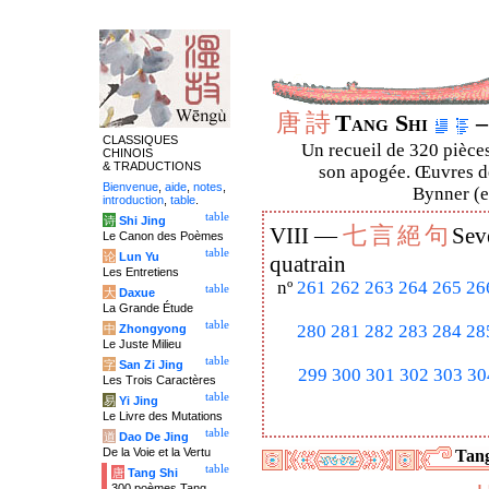
唐
詩
Tang Shi
–
CLASSIQUES
Un recueil de 320 pièces
CHINOIS
& TRADUCTIONS
son apogée. Œuvres de
Bienvenue
,
aide
,
notes
,
Bynner (en
introduction
,
table
.
table
诗
Shi Jing
七
言
絕
句
VIII —
Sev
Le Canon des Poèmes
table
论
Lun Yu
quatrain
Les Entretiens
nº
261
262
263
264
265
26
table
大
Daxue
La Grande Étude
table
280
281
282
283
284
28
中
Zhongyong
Le Juste Milieu
table
字
San Zi Jing
299
300
301
302
303
30
Les Trois Caractères
table
易
Yi Jing
Le Livre des Mutations
table
道
Dao De Jing
De la Voie et la Vertu
Tang
table
唐
Tang Shi
300 poèmes Tang