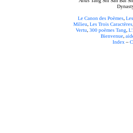
Alias
Tang Shi San Bai Sh
Dynasty
Le Canon des Poèmes
,
Les
Milieu
,
Les Trois Caractères
Vertu
,
300 poèmes Tang
,
L'
Bienvenue
,
aid
Index
–
C