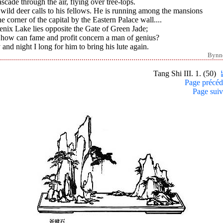
scade through the air, flying over tree-tops.
 wild deer calls to his fellows. He is running among the mansions
he corner of the capital by the Eastern Palace wall....
nix Lake lies opposite the Gate of Green Jade;
 how can fame and profit concern a man of genius?
and night I long for him to bring his lute again.
Bynn
Tang Shi III. 1. (50)
Page précéd
Page suiv