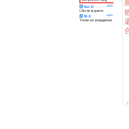
table
兵
Sun Zi
L'Art de la guerre
table
计
36 Ji
Trente-six stratagèmes