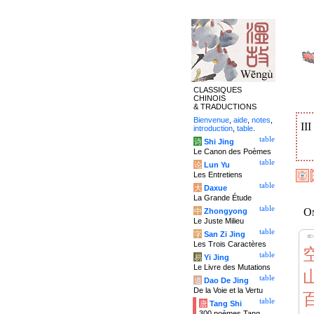
CLASSIQUES
CHINOIS
& TRADUCTIONS
Bienvenue
,
aide
,
notes
,
II
introduction
,
table
.
table
诗
Shi Jing
Le Canon des Poèmes
table
论
Lun Yu
Les Entretiens
table
大
Daxue
La Grande Étude
table
On
中
Zhongyong
Le Juste Milieu
table
字
San Zi Jing
Les Trois Caractères
table
易
Yi Jing
Le Livre des Mutations
table
道
Dao De Jing
De la Voie et la Vertu
table
唐
Tang Shi
300 poèmes Tang