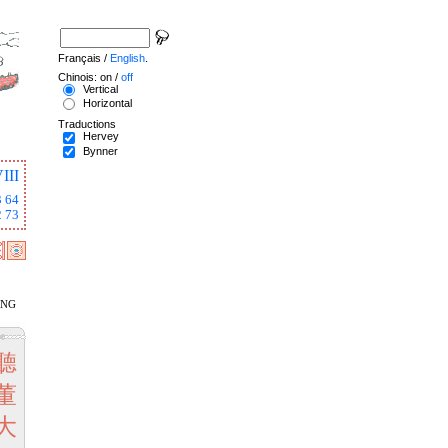
Français /
English
.
Chinois: on /
off
Vertical
Horizontal
Traductions
Hervey
Bynner
III
3
64
2
73
ang
聽
董
大