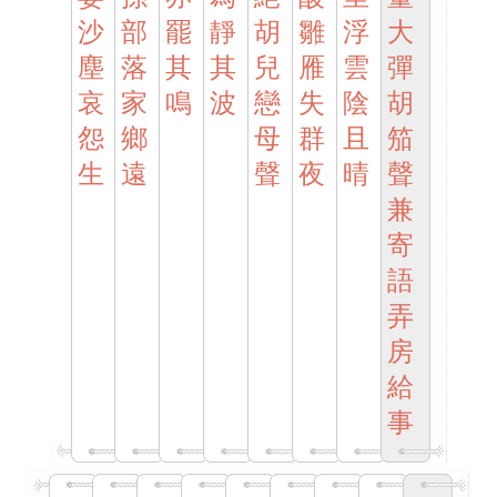
沙
部
罷
靜
胡
雛
浮
大
塵
落
其
其
兒
雁
雲
彈
哀
家
鳴
波
戀
失
陰
胡
怨
鄉
母
群
且
笳
生
遠
聲
夜
晴
聲
兼
寄
語
弄
房
給
事