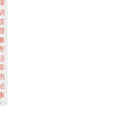
彈
胡
笳
聲
兼
寄
語
弄
房
給
事