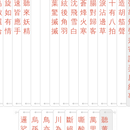
鳥
旋
速
聽
葉
絃
沈
蒼
腸
淚
十
造
散
如
皆
來
驚
後
飛
烽
對
沾
有
胡
還
有
應
妖
摵
角
雪
火
歸
邊
八
笳
合
情
手
精
摵
羽
白
寒
客
草
拍
聲
邏
烏
鳥
川
斷
嘶
萬
聽
娑
孫
亦
為
絕
酸
里
董