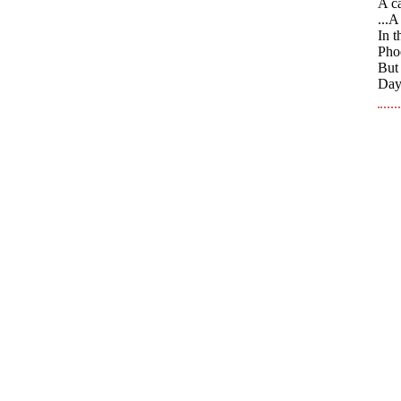
A ca
...A
In t
Phoe
But
Day 