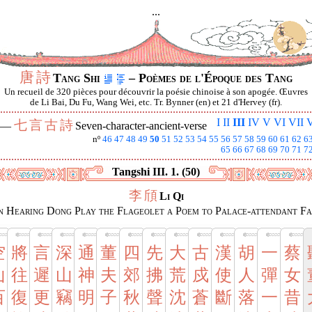
...
唐
詩
Tang Shi
– Poèmes de l'Époque des Tang
Un recueil de 320 pièces pour découvrir la poésie chinoise à son apogée. Œuvres
de Li Bai, Du Fu, Wang Wei, etc. Tr. Bynner (en) et 21 d'Hervey (fr).
I
II
III
IV
V
VI
VII
V
七
言
古
詩
I —
Seven-character-ancient-verse
nº
46
47
48
49
50
51
52
53
54
55
56
57
58
59
60
61
62
6
65
66
67
68
69
70
71
7
Tangshi III. 1. (50)
李
頎
Li Qi
 Hearing Dong Play the Flageolet a Poem to Palace-attendant F
空
將
言
深
通
董
四
先
大
古
漢
胡
一
蔡
山
往
遲
山
神
夫
郊
拂
荒
戍
使
人
彈
女
百
復
更
竊
明
子
秋
聲
沈
蒼
斷
落
一
昔