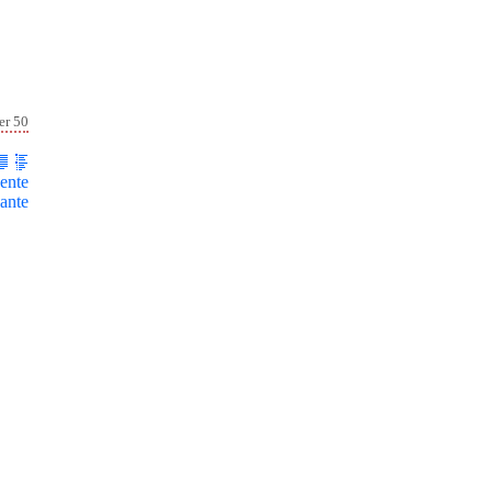
er 50
ente
ante