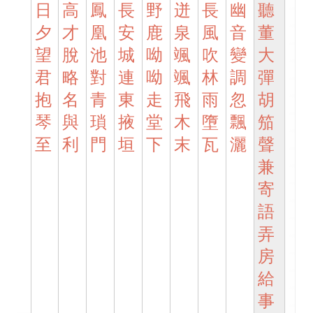
日
高
鳳
長
野
迸
長
幽
聽
夕
才
凰
安
鹿
泉
風
音
董
望
脫
池
城
呦
颯
吹
變
大
君
略
對
連
呦
颯
林
調
彈
抱
名
青
東
走
飛
雨
忽
胡
琴
與
瑣
掖
堂
木
墮
飄
笳
至
利
門
垣
下
末
瓦
灑
聲
兼
寄
語
弄
房
給
事