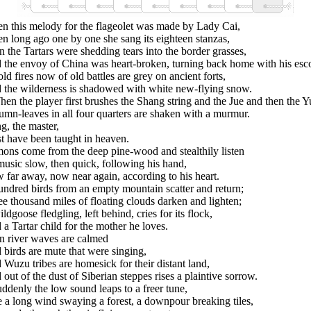
n this melody for the flageolet was made by Lady Cai,
 long ago one by one she sang its eighteen stanzas,
 the Tartars were shedding tears into the border grasses,
 the envoy of China was heart-broken, turning back home with his esco
old fires now of old battles are grey on ancient forts,
 the wilderness is shadowed with white new-flying snow.
hen the player first brushes the Shang string and the Jue and then the Y
mn-leaves in all four quarters are shaken with a murmur.
g, the master,
t have been taught in heaven.
ons come from the deep pine-wood and stealthily listen
usic slow, then quick, following his hand,
far away, now near again, according to his heart.
ndred birds from an empty mountain scatter and return;
e thousand miles of floating clouds darken and lighten;
ldgoose fledgling, left behind, cries for its flock,
a Tartar child for the mother he loves.
n river waves are calmed
birds are mute that were singing,
Wuzu tribes are homesick for their distant land,
out of the dust of Siberian steppes rises a plaintive sorrow.
uddenly the low sound leaps to a freer tune,
 a long wind swaying a forest, a downpour breaking tiles,