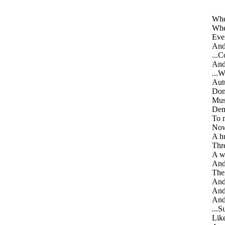
Whe
When
Even
And
...C
And
...W
Autu
Don
Mus
Dem
To m
Now 
A hu
Thre
A wi
And 
The
And 
And 
And 
...S
Like