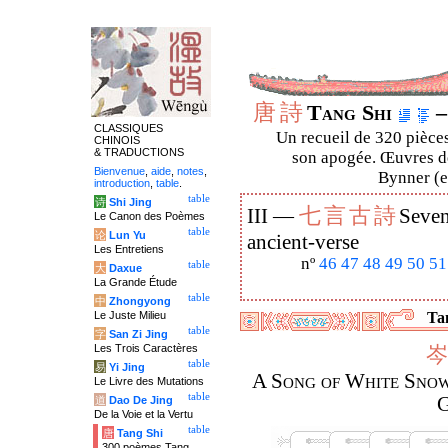
唐
詩
Tang Shi
–
CLASSIQUES
Un recueil de 320 pièces
CHINOIS
& TRADUCTIONS
son apogée. Œuvres de
Bienvenue
,
aide
,
notes
,
Bynner (en
introduction
,
table
.
table
诗
Shi Jing
七
言
古
詩
III —
Seven
Le Canon des Poèmes
table
论
Lun Yu
ancient-verse
Les Entretiens
nº
46
47
48
49
50
51
table
大
Daxue
La Grande Étude
table
中
Zhongyong
Le Juste Milieu
Tan
table
字
San Zi Jing
Les Trois Caractères
岑
table
易
Yi Jing
A Song of White Snow
Le Livre des Mutations
table
G
道
Dao De Jing
De la Voie et la Vertu
table
唐
Tang Shi
300 poèmes Tang