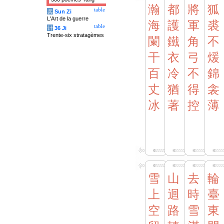
瀚
都
將
狐
table
兵
Sun Zi
L'Art de la guerre
海
護
軍
裘
table
计
36 Ji
Trente-six stratagèmes
闌
鐵
角
不
干
衣
弓
煖
百
冷
不
錦
丈
猶
得
衾
冰
著
控
薄
雪
山
去
輪
上
迴
時
臺
空
路
雪
東