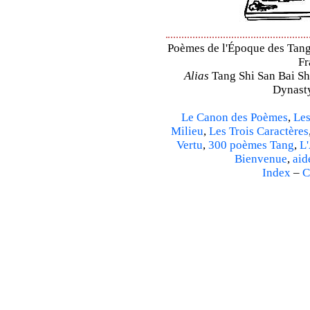
Poèmes de l'Époque des Tang 
Fr
Alias
Tang Shi San Bai Sh
Dynasty
Le Canon des Poèmes
,
Les
Milieu
,
Les Trois Caractères
Vertu
,
300 poèmes Tang
,
L'
Bienvenue
,
aid
Index
–
C