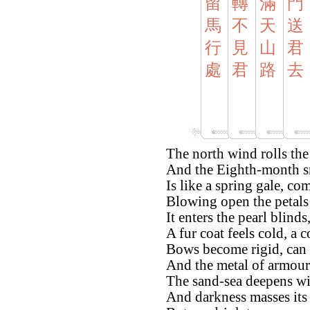
留
轉
滿
門
馬
不
天
送
行
見
山
君
處
君
路
去
The north wind rolls the
And the Eighth-month sn
Is like a spring gale, co
Blowing open the petals 
It enters the pearl blinds,
A fur coat feels cold, a 
Bows become rigid, can
And the metal of armour
The sand-sea deepens wi
And darkness masses its 