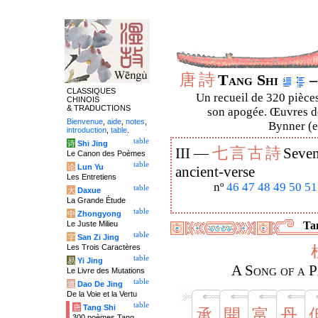
唐
詩
Tang Shi
–
CLASSIQUES
Un recueil de 320 pièces
CHINOIS
& TRADUCTIONS
son apogée. Œuvres de
Bienvenue
,
aide
,
notes
,
Bynner (en
introduction
,
table
.
table
诗
Shi Jing
七
言
古
詩
III —
Seven
Le Canon des Poèmes
table
论
Lun Yu
ancient-verse
Les Entretiens
nº
46
47
48
49
50
51
table
大
Daxue
La Grande Étude
table
中
Zhongyong
Le Juste Milieu
Tan
table
字
San Zi Jing
Les Trois Caractères
table
易
Yi Jing
A Song of a P
Le Livre des Mutations
table
道
Dao De Jing
De la Voie et la Vertu
table
唐
Tang Shi
承
開
富
丹
300 poèmes Tang