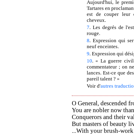
Aujourd'hui, le premi
Tartares en proclaman
est de couper leur q
cheveux.
7
. Les degrés de l'es
rouge.
8
. Expression qui ser
neuf enceintes.
9
. Expression qui dés
10
. « La guerre civil
commentateur ; on ne 
lances. Est-ce que de
pareil talent ? »
Voir d'
autres traductio
O General, descended f
You are nobler now than
Conquerors and their val
But masters of beauty liv
...With your brush-work