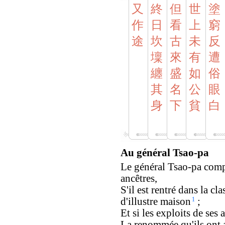
又
終
但
世
塗
作
日
看
上
窮
途
坎
古
未
反
壈
來
有
遭
纏
盛
如
俗
其
名
公
眼
身
下
貧
白
Au général Tsao-pa
Le général Tsao-pa comp
ancêtres,
S'il est rentré dans la cl
d'illustre maison
1
;
Et si les exploits de ses 
La renommée qu'ils ont a