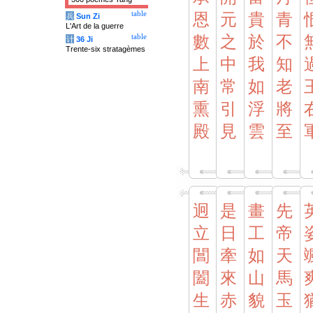
table
恩
元
貴
青
兵
Sun Zi
L'Art de la guerre
table
數
之
於
不
计
36 Ji
Trente-six stratagèmes
上
中
我
知
南
常
如
老
熏
引
浮
將
殿
見
雲
至
迥
是
畫
先
立
日
工
帝
閶
牽
如
天
闔
來
山
馬
生
赤
貌
玉