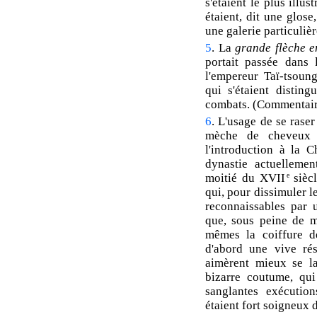
s'étaient le plus illu
étaient, dit une glos
une galerie particulièr
5
. La
grande flèche 
portait passée dans 
l'empereur Taï-tsoun
qui s'étaient disting
combats. (Commentair
6
. L'usage de se rase
mèche de cheveux e
l'introduction à la 
dynastie actuellemen
moitié du XVII
e
siècl
qui, pour dissimuler l
reconnaissables par u
que, sous peine de m
mêmes la coiffure d
d'abord une vive ré
aimèrent mieux se la
bizarre coutume, qui
sanglantes exécutio
étaient fort soigneux 