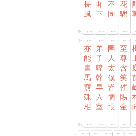
長
墀
不
花
風
下
同
驄
亦
弟
圉
至
能
子
人
尊
畫
韓
太
含
馬
幹
僕
笑
窮
早
皆
催
殊
入
惆
賜
相
室
悵
金