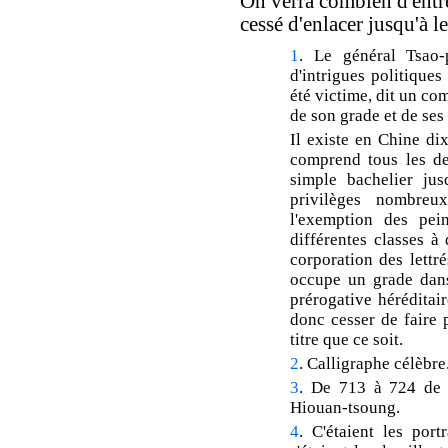
On verra combien d'entre 
cessé d'enlacer jusqu'à le
1
. Le général Tsao-
d'intrigues politiques
été victime, dit un com
de son grade et de ses 
Il existe en Chine di
comprend tous les deg
simple bachelier jus
privilèges nombreu
l'exemption des pein
différentes classes à 
corporation des lettré
occupe un grade dans
prérogative héréditair
donc cesser de faire p
titre que ce soit.
2
. Calligraphe célèbre
3
. De 713 à 724 de n
Hiouan-tsoung.
4
. C'étaient les por