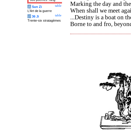
Marking the day and the 
table
兵
Sun Zi
When shall we meet aga
L'Art de la guerre
table
...Destiny is a boat on t
计
36 Ji
Trente-six stratagèmes
Borne to and fro, beyond