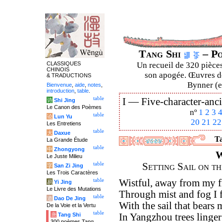
Tang Shi
– Po
CLASSIQUES
Un recueil de 320 pièces
CHINOIS
son apogée. Œuvres de
& TRADUCTIONS
Bynner (en
Bienvenue
,
aide
,
notes
,
introduction
,
table
.
table
I —
Five-character-anci
诗
Shi Jing
Le Canon des Poèmes
nº
1
2
3
table
论
Lun Yu
20
21
22
Les Entretiens
table
大
Daxue
Ta
La Grande Étude
table
中
Zhongyong
W
Le Juste Milieu
table
Setting Sail on t
字
San Zi Jing
Les Trois Caractères
table
Wistful, away from my f
易
Yi Jing
Le Livre des Mutations
Through mist and fog I f
table
道
Dao De Jing
With the sail that bears
De la Voie et la Vertu
table
唐
Tang Shi
In Yangzhou trees linger
300 poèmes Tang