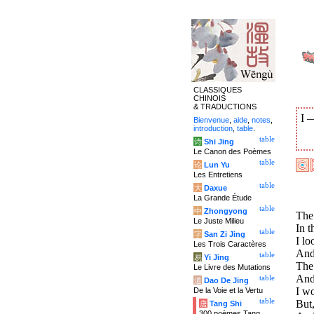
CLASSIQUES
CHINOIS
& TRADUCTIONS
I
Bienvenue
,
aide
,
notes
,
introduction
,
table
.
table
诗
Shi Jing
Le Canon des Poèmes
table
论
Lun Yu
Les Entretiens
table
大
Daxue
La Grande Étude
table
中
Zhongyong
The 
Le Juste Milieu
In t
table
字
San Zi Jing
I lo
Les Trois Caractères
And
table
易
Yi Jing
The
Le Livre des Mutations
And
table
道
Dao De Jing
I wo
De la Voie et la Vertu
table
But
唐
Tang Shi
300 poèmes Tang