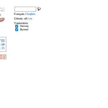
Français /
English
.
Chinois: off /
on
Traductions
Hervey
Bynner
III
8
19
4
35