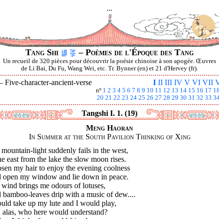
...
Tang Shi
– Poèmes de l'Époque des Tang
Un recueil de 320 pièces pour découvrir la poésie chinoise à son apogée. Œuvres
de Li Bai, Du Fu, Wang Wei, etc. Tr. Bynner (en) et 21 d'Hervey (fr).
 —
Five-character-ancient-verse
I
II
III
IV
V
VI
VII
V
nº
1
2
3
4
5
6
7
8
9
10
11
12
13
14
15
16
17
1
20
21
22
23
24
25
26
27
28
29
30
31
32
33
3
Tangshi I. 1. (19)
Meng Haoran
In Summer at the South Pavilion Thinking of Xing
mountain-light suddenly fails in the west,
he east from the lake the slow moon rises.
osen my hair to enjoy the evening coolness
 open my window and lie down in peace.
 wind brings me odours of lotuses,
 bamboo-leaves drip with a music of dew....
uld take up my lute and I would play,
, alas, who here would understand?