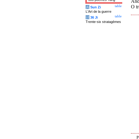
And 
O t
table
兵
Sun Zi
L'Art de la guerre
table
计
36 Ji
Trente-six stratagèmes
P