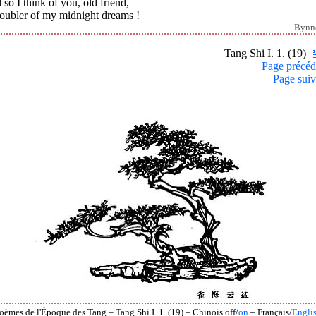
so I think of you, old friend,
roubler of my midnight dreams !
Bynn
Tang Shi I. 1. (19)
Page précéd
Page suiv
oèmes de l'Époque des Tang – Tang Shi I. 1. (19) – Chinois off/
on
– Français/
Engli