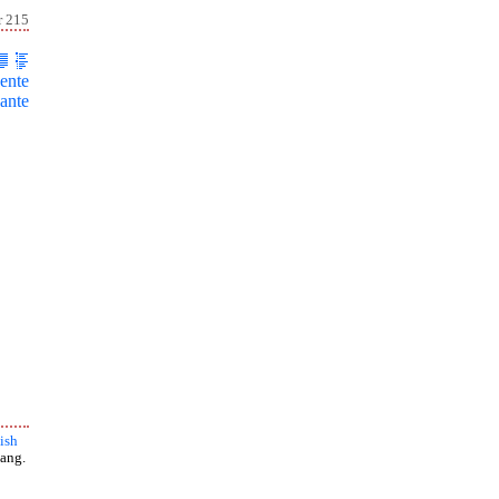
r 215
ente
ante
ish
ang.