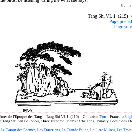
ue-birds, be listening!-Bring me what she says!
Bynne
Tang Shi VI. 1. (215)
Page précéd
Page suiv
èmes de l'Époque des Tang – Tang Shi VI. 1. (215) – Chinois off/
on
– Français/
Engl
s
Tang Shi San Bai Shou, Three Hundred Poems of the Tang Dynasty, Poésie des Th
Le Canon des Poèmes
,
Les Entretiens
,
La Grande Étude
,
Le Juste Milieu
,
Les Trois