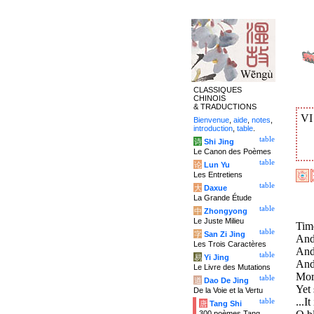
CLASSIQUES
CHINOIS
& TRADUCTIONS
V
Bienvenue
,
aide
,
notes
,
introduction
,
table
.
table
诗
Shi Jing
Le Canon des Poèmes
table
论
Lun Yu
Les Entretiens
table
大
Daxue
La Grande Étude
table
中
Zhongyong
Le Juste Milieu
Time
table
字
San Zi Jing
And 
Les Trois Caractères
And 
table
易
Yi Jing
And 
Le Livre des Mutations
Morn
table
道
Dao De Jing
Yet 
De la Voie et la Vertu
...I
table
唐
Tang Shi
300 poèmes Tang