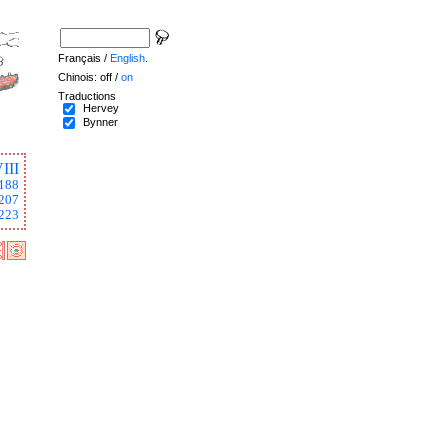
Français /
English
.
Chinois: off /
on
Traductions
Hervey
Bynner
III
188
207
223