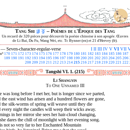
...
Tang Shi
– Poèmes de l'Époque des Tang
Un recueil de 320 pièces pour découvrir la poésie chinoise à son apogée. Œuvres
de Li Bai, Du Fu, Wang Wei, etc. Tr. Bynner (en) et 21 d'Hervey (fr).
I —
Seven-character-regular-verse
I
II
III
IV
V
VI
VII
V
nº
170
171
172
173
174
175
176
177
178
179
180
181
182
183
184
185
186
187
189
190
191
192
193
194
195
196
197
198
199
200
201
202
203
204
205
206
208
209
210
211
212
213
214
215
216
217
218
219
220
221
222
Tangshi VI. 1. (215)
Li Shangyin
To One Unnamed III
 was long before I met her, but is longer since we parted,
the east wind has arisen and a hundred flowers are gone,
the silk-worms of spring will weave until they die
every night the candles will weep their wicks away.
ings in her mirror she sees her hair-cloud changing,
she dares the chill of moonlight with her evening song.
t is not so very far to her Enchanted Mountain