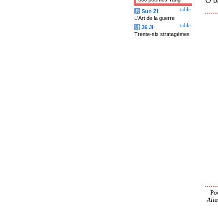
O bl
table
兵
Sun Zi
L'Art de la guerre
table
计
36 Ji
Trente-six stratagèmes
Po
Alia