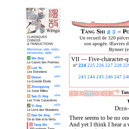
Tang Shi
– Po
CLASSIQUES
Un recueil de 320 pièces
CHINOIS
son apogée. Œuvres de
& TRADUCTIONS
Bynner (en
Bienvenue
,
aide
,
notes
,
introduction
,
table
.
table
VII —
Five-character-q
诗
Shi Jing
Le Canon des Poèmes
nº
224
225
226
227
228
22
table
论
Lun Yu
Les Entretiens
243
244
245
246
247
24
table
大
Daxue
La Grande Étude
table
中
Zhongyong
Le Juste Milieu
Tang
table
字
San Zi Jing
Les Trois Caractères
table
易
Yi Jing
Deer-
Le Livre des Mutations
table
道
Dao De Jing
There seems to be no on
De la Voie et la Vertu
And yet I think I hear a 
table
唐
Tang Shi
300 poèmes Tang