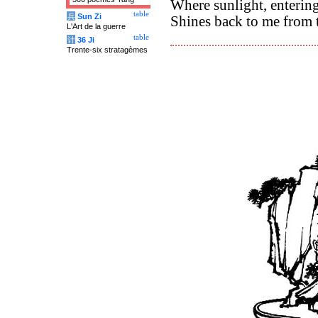
Where sunlight, entering
table
兵
Sun Zi
Shines back to me from 
L'Art de la guerre
table
计
36 Ji
Trente-six stratagèmes