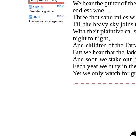
We hear the guitar of the
table
兵
Sun Zi
endless woe....
L'Art de la guerre
Three thousand miles wi
table
计
36 Ji
Trente-six stratagèmes
Till the heavy sky joins 
With their plaintive call
night to night,
And children of the Tart
But we hear that the Jade 
And soon we stake our li
Each year we bury in th
Yet we only watch for g