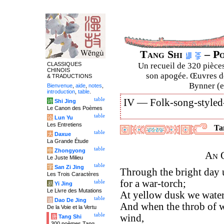
Tang Shi
– Po
CLASSIQUES
Un recueil de 320 pièces
CHINOIS
son apogée. Œuvres de
& TRADUCTIONS
Bynner (en
Bienvenue
,
aide
,
notes
,
introduction
,
table
.
table
IV —
Folk-song-styled
诗
Shi Jing
Le Canon des Poèmes
table
论
Lun Yu
Les Entretiens
Tan
table
大
Daxue
La Grande Étude
table
中
Zhongyong
An 
Le Juste Milieu
table
字
San Zi Jing
Through the bright day 
Les Trois Caractères
for a war-torch;
table
易
Yi Jing
Le Livre des Mutations
At yellow dusk we water
table
道
Dao De Jing
And when the throb of 
De la Voie et la Vertu
table
wind,
唐
Tang Shi
300 poèmes Tang