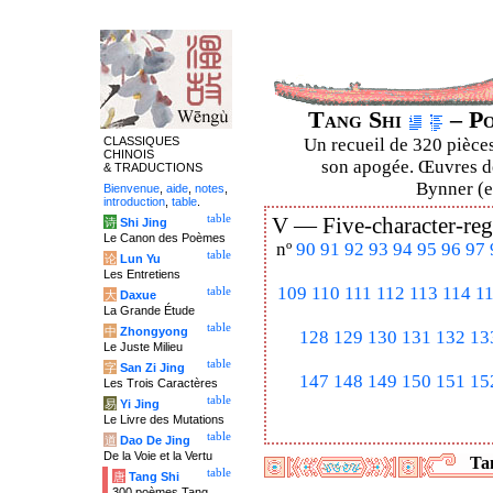
Tang Shi
– Po
CLASSIQUES
Un recueil de 320 pièces
CHINOIS
son apogée. Œuvres de
& TRADUCTIONS
Bynner (en
Bienvenue
,
aide
,
notes
,
introduction
,
table
.
table
V —
Five-character-reg
诗
Shi Jing
Le Canon des Poèmes
nº
90
91
92
93
94
95
96
97
table
论
Lun Yu
Les Entretiens
109
110
111
112
113
114
1
table
大
Daxue
La Grande Étude
table
中
Zhongyong
128
129
130
131
132
13
Le Juste Milieu
table
字
San Zi Jing
147
148
149
150
151
15
Les Trois Caractères
table
易
Yi Jing
Le Livre des Mutations
table
道
Dao De Jing
De la Voie et la Vertu
Tan
table
唐
Tang Shi
300 poèmes Tang