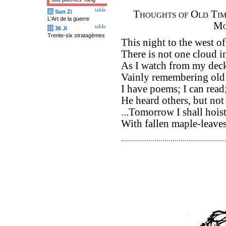
table
兵
Sun Zi
Thoughts of Old Tim
L'Art de la guerre
Mo
table
计
36 Ji
Trente-six stratagèmes
This night to the west of
There is not one cloud i
As I watch from my dec
Vainly remembering old 
I have poems; I can read
He heard others, but not
...Tomorrow I shall hoist
With fallen maple-leave