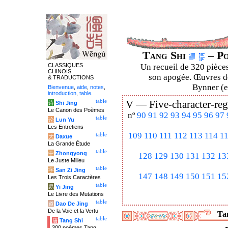
Tang Shi
– Po
CLASSIQUES
Un recueil de 320 pièces
CHINOIS
son apogée. Œuvres de
& TRADUCTIONS
Bynner (en
Bienvenue
,
aide
,
notes
,
introduction
,
table
.
table
V —
Five-character-reg
诗
Shi Jing
Le Canon des Poèmes
nº
90
91
92
93
94
95
96
97
table
论
Lun Yu
Les Entretiens
109
110
111
112
113
114
1
table
大
Daxue
La Grande Étude
table
中
Zhongyong
128
129
130
131
132
13
Le Juste Milieu
table
字
San Zi Jing
147
148
149
150
151
15
Les Trois Caractères
table
易
Yi Jing
Le Livre des Mutations
table
道
Dao De Jing
De la Voie et la Vertu
Tan
table
唐
Tang Shi
300 poèmes Tang