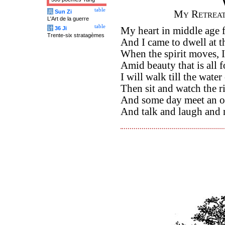
table
兵
Sun Zi
My Retrea
L'Art de la guerre
table
计
36 Ji
My heart in middle age 
Trente-six stratagèmes
And I came to dwell at t
When the spirit moves, 
Amid beauty that is all fo
I will walk till the wate
Then sit and watch the r
And some day meet an o
And talk and laugh and n