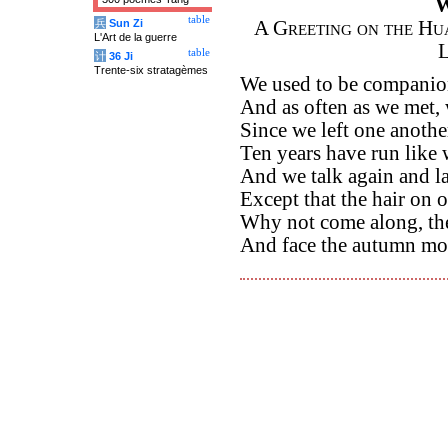
W
table
兵
Sun Zi
A Greeting on the Hu
L'Art de la guerre
L
table
计
36 Ji
Trente-six stratagèmes
We used to be companion
And as often as we met, 
Since we left one another
Ten years have run like w
And we talk again and lau
Except that the hair on 
Why not come along, then
And face the autumn mou