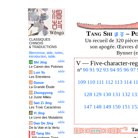
Tang Shi
– Po
CLASSIQUES
Un recueil de 320 pièces
CHINOIS
son apogée. Œuvres de
& TRADUCTIONS
Bynner (en
Bienvenue
,
aide
,
notes
,
introduction
,
table
.
table
V —
Five-character-reg
诗
Shi Jing
Le Canon des Poèmes
nº
90
91
92
93
94
95
96
97
table
论
Lun Yu
Les Entretiens
109
110
111
112
113
114
1
table
大
Daxue
La Grande Étude
table
中
Zhongyong
128
129
130
131
132
13
Le Juste Milieu
table
字
San Zi Jing
147
148
149
150
151
15
Les Trois Caractères
table
易
Yi Jing
Le Livre des Mutations
table
道
Dao De Jing
De la Voie et la Vertu
Tan
table
唐
Tang Shi
300 poèmes Tang