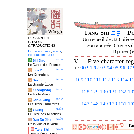
Tang Shi
– Po
CLASSIQUES
Un recueil de 320 pièces
CHINOIS
son apogée. Œuvres de
& TRADUCTIONS
Bynner (en
Bienvenue
,
aide
,
notes
,
introduction
,
table
.
table
V —
Five-character-reg
诗
Shi Jing
Le Canon des Poèmes
nº
90
91
92
93
94
95
96
97
table
论
Lun Yu
Les Entretiens
109
110
111
112
113
114
1
table
大
Daxue
La Grande Étude
table
中
Zhongyong
128
129
130
131
132
13
Le Juste Milieu
table
字
San Zi Jing
147
148
149
150
151
15
Les Trois Caractères
table
易
Yi Jing
Le Livre des Mutations
table
道
Dao De Jing
De la Voie et la Vertu
Tan
table
唐
Tang Shi
300 poèmes Tang