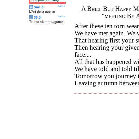
table
兵
Sun Zi
A Brief But Happy M
L'Art de la guerre
"meeting By 
table
计
36 Ji
Trente-six stratagèmes
After these ten torn wea
We have met again. We 
That hearing first your 
Then hearing your give
face....
All that has happened wi
We have told and told till
Tomorrow you journey 
Leaving autumn between 