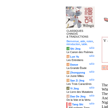
CLASSIQUES
CHINOIS
& TRADUCTIONS
V
Bienvenue
,
aide
,
notes
,
introduction
,
table
.
table
诗
Shi Jing
Le Canon des Poèmes
table
论
Lun Yu
Les Entretiens
table
大
Daxue
La Grande Étude
table
中
Zhongyong
Le Juste Milieu
table
字
San Zi Jing
Les Trois Caractères
Ther
table
易
Yi Jing
Whil
Le Livre des Mutations
The
table
道
Dao De Jing
And 
De la Voie et la Vertu
Nigh
table
唐
Tang Shi
Ligh
300 poèmes Tang