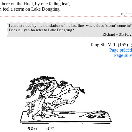
here on the Huai, by one falling leaf,
n feel a storm on Lake Dongting.
Bynne
I am disturbed by the translation of the last line–where does "storm" come in?
Does lau-yan-bo refer to Lake Dongting?
Richard – 31/10/
Tang Shi V. 1. (155)
Page précéd
Page suiv