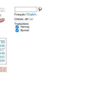
Français /
English
.
Chinois: off /
on
Traductions
Hervey
Bynner
III
108
127
146
165
169