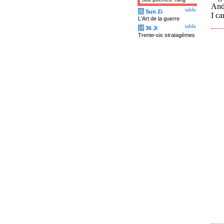
And 
table
兵
Sun Zi
I ca
L'Art de la guerre
table
计
36 Ji
Trente-six stratagèmes