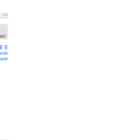
r 155
2007
ente
ante