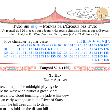
...
Tang Shi
– Poèmes de l'Époque des Tang
Un recueil de 320 pièces pour découvrir la poésie chinoise à son apogée. Œuvres
de Li Bai, Du Fu, Wang Wei, etc. Tr. Bynner (en) et 21 d'Hervey (fr).
 —
Five-character-regular-verse
I
II
III
IV
V
VI
VII
V
nº
90
91
92
93
94
95
96
97
98
99
100
101
102
103
104
105
106
107
109
110
111
112
113
114
115
116
117
118
119
120
121
122
123
124
125
126
128
129
130
131
132
133
134
135
136
137
138
139
140
141
142
143
144
145
147
148
149
150
151
152
153
154
155
156
157
158
159
160
161
162
163
164
166
167
168
Tangshi V. 1. (155)
Xu Hun
Early Autumn
e's a harp in the midnight playing clear,
e the west wind rustles a green vine;
re's a low cloud touching the jade-white dew
an early wildgoose in the River of Stars....
t in the tall trees clings to dawn;
t makes folds in the distant hills;