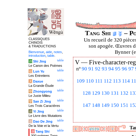
Tang Shi
– Po
CLASSIQUES
Un recueil de 320 pièces
CHINOIS
son apogée. Œuvres de
& TRADUCTIONS
Bynner (en
Bienvenue
,
aide
,
notes
,
introduction
,
table
.
table
V —
Five-character-reg
诗
Shi Jing
Le Canon des Poèmes
nº
90
91
92
93
94
95
96
97
table
论
Lun Yu
Les Entretiens
109
110
111
112
113
114
1
table
大
Daxue
La Grande Étude
table
中
Zhongyong
128
129
130
131
132
13
Le Juste Milieu
table
字
San Zi Jing
147
148
149
150
151
15
Les Trois Caractères
table
易
Yi Jing
Le Livre des Mutations
table
道
Dao De Jing
De la Voie et la Vertu
Tan
table
唐
Tang Shi
300 poèmes Tang