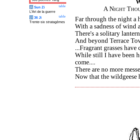
W
table
兵
Sun Zi
A Night Tho
L'Art de la guerre
table
计
36 Ji
Far through the night a 
Trente-six stratagèmes
With a sadness of wind an
There's a solitary lantern
And beyond Terrace To
...Fragrant grasses have
While still I have been 
come....
There are no more messe
Now that the wildgeese 