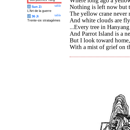
Where long ago a yellow
Nothing is left now but 
table
兵
Sun Zi
L'Art de la guerre
The yellow crane never r
table
计
36 Ji
And white clouds are fly
Trente-six stratagèmes
...Every tree in Hanyang
And Parrot Island is a ne
But I look toward home,
With a mist of grief on t