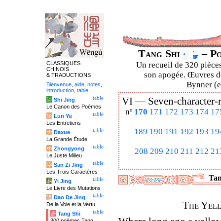
Tang Shi
– Po
CLASSIQUES
Un recueil de 320 pièces
CHINOIS
son apogée. Œuvres de
& TRADUCTIONS
Bynner (en
Bienvenue
,
aide
,
notes
,
introduction
,
table
.
table
VI —
Seven-character-
诗
Shi Jing
Le Canon des Poèmes
nº
170
171
172
173
174
17
table
论
Lun Yu
Les Entretiens
189
190
191
192
193
19
table
大
Daxue
La Grande Étude
table
中
Zhongyong
208
209
210
211
212
21
Le Juste Milieu
table
字
San Zi Jing
Les Trois Caractères
Tan
table
易
Yi Jing
Le Livre des Mutations
table
道
Dao De Jing
The Yel
De la Voie et la Vertu
table
唐
Tang Shi
300 poèmes Tang