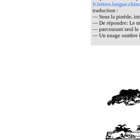
fr.lettres.langue.chin
traduction :
— Sous la pinède, int
— De répondre: Le ma
— parcourant seul le
— Un nuage sombre i