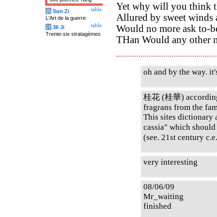
Yet why will you think t
table
兵
Sun Zi
Allured by sweet winds 
L'Art de la guerre
table
Would no more ask to-be
计
36 Ji
Trente-six stratagèmes
THan Would any other n
oh and by the way. it
桂花 (桂華) accordin
fragrans from the fam
This sites dictionar
cassia" which shoul
(see. 21st century c.e
very interesting
08/06/09
Mr_waiting
finished