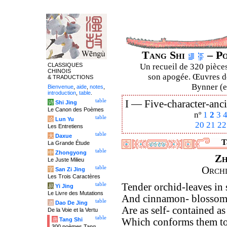
Tang Shi
– Po
CLASSIQUES
Un recueil de 320 pièces
CHINOIS
son apogée. Œuvres de
& TRADUCTIONS
Bynner (en
Bienvenue
,
aide
,
notes
,
introduction
,
table
.
table
I —
Five-character-anci
诗
Shi Jing
Le Canon des Poèmes
nº
1
2
3
table
论
Lun Yu
20
21
22
Les Entretiens
table
大
Daxue
T
La Grande Étude
table
中
Zhongyong
Zh
Le Juste Milieu
table
Orchi
字
San Zi Jing
Les Trois Caractères
table
Tender orchid-leaves in 
易
Yi Jing
Le Livre des Mutations
And cinnamon- blossoms
table
道
Dao De Jing
Are as self- contained as 
De la Voie et la Vertu
table
唐
Tang Shi
Which conforms them to 
300 poèmes Tang