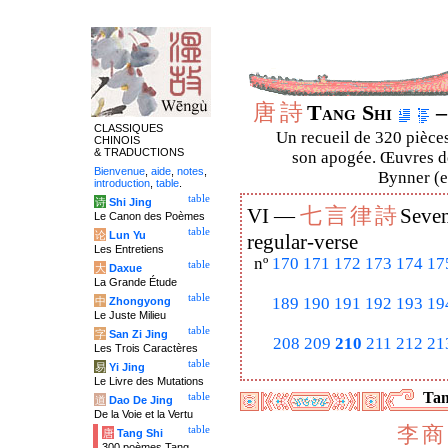
唐
詩
Tang Shi
–
CLASSIQUES
Un recueil de 320 pièces
CHINOIS
& TRADUCTIONS
son apogée. Œuvres de
Bienvenue
,
aide
,
notes
,
Bynner (en
introduction
,
table
.
table
诗
Shi Jing
七
言
律
詩
VI —
Seven
Le Canon des Poèmes
table
论
Lun Yu
regular-verse
Les Entretiens
nº
170
171
172
173
174
17
table
大
Daxue
La Grande Étude
table
189
190
191
192
193
19
中
Zhongyong
Le Juste Milieu
table
字
San Zi Jing
208
209
210
211
212
21
Les Trois Caractères
table
易
Yi Jing
Le Livre des Mutations
Tan
table
道
Dao De Jing
De la Voie et la Vertu
李
商
table
唐
Tang Shi
300 poèmes Tang