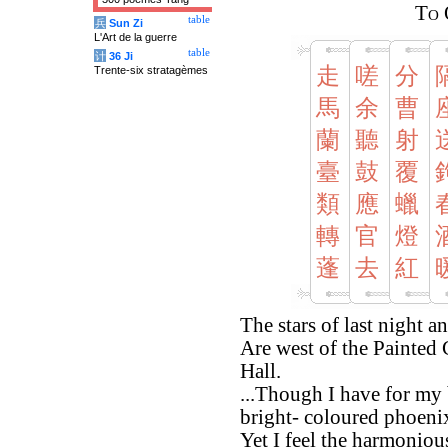
To 
table
兵
Sun Zi
L'Art de la guerre
table
计
36 Ji
走
嗟
分
Trente-six stratagèmes
馬
余
曹
蘭
聽
射
臺
鼓
覆
類
應
蠟
轉
官
燈
蓬
去
紅
The stars of last night a
Are west of the Painted
Hall.
...Though I have for my 
bright- coloured phoeni
Yet I feel the harmoniou