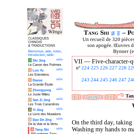
Tang Shi
– Po
CLASSIQUES
Un recueil de 320 pièces
CHINOIS
son apogée. Œuvres de
& TRADUCTIONS
Bynner (en
Bienvenue
,
aide
,
notes
,
introduction
,
table
.
table
VII —
Five-character-q
诗
Shi Jing
Le Canon des Poèmes
nº
224
225
226
227
228
22
table
论
Lun Yu
Les Entretiens
243
244
245
246
247
24
table
大
Daxue
La Grande Étude
table
中
Zhongyong
Le Juste Milieu
Tang
table
字
San Zi Jing
Les Trois Caractères
table
易
Yi Jing
Le Livre des Mutations
table
道
Dao De Jing
On the third day, taking
De la Voie et la Vertu
Washing my hands to mak
table
唐
Tang Shi
300 poèmes Tang