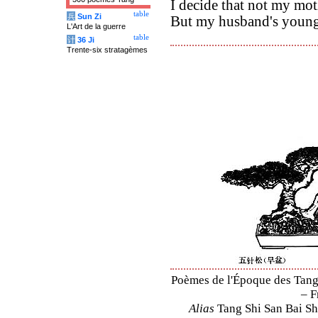
I decide that not my mo
table
兵
Sun Zi
But my husband's young si
L'Art de la guerre
table
计
36 Ji
Trente-six stratagèmes
Poèmes de l'Époque des Tang 
– F
Alias
Tang Shi San Bai Sh