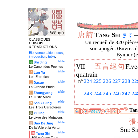
唐
詩
Tang Shi
–
CLASSIQUES
Un recueil de 320 pièces
CHINOIS
& TRADUCTIONS
son apogée. Œuvres de
Bienvenue
,
aide
,
notes
,
Bynner (en
introduction
,
table
.
table
诗
Shi Jing
五
言
絕
句
VII —
Five
Le Canon des Poèmes
table
论
Lun Yu
quatrain
Les Entretiens
nº
224
225
226
227
228
22
table
大
Daxue
La Grande Étude
table
243
244
245
246
247
24
中
Zhongyong
Le Juste Milieu
table
字
San Zi Jing
Les Trois Caractères
Tang
table
易
Yi Jing
Le Livre des Mutations
張
table
道
Dao De Jing
De la Voie et la Vertu
She Si
table
唐
Tang Shi
300 poèmes Tang