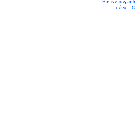
Bienvenue
,
aid
Index
–
C