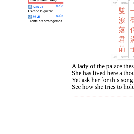
table
兵
Sun Zi
雙
L'Art de la guerre
table
计
36 Ji
淚
Trente-six stratagèmes
落
君
前
A lady of the palace the
She has lived here a th
Yet ask her for this song
See how she tries to hold