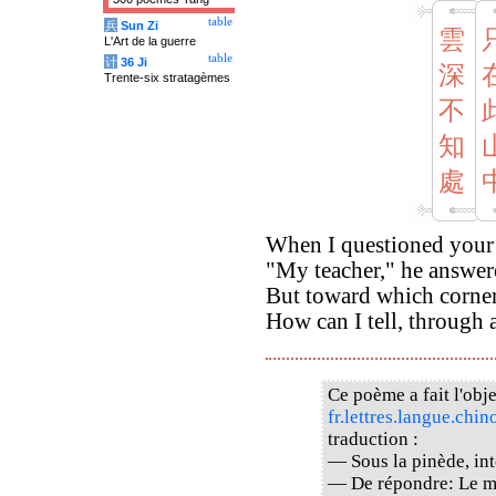
table
兵
Sun Zi
雲
L'Art de la guerre
table
计
36 Ji
深
Trente-six stratagèmes
不
知
處
When I questioned your p
"My teacher," he answere
But toward which corner
How can I tell, through a
Ce poème a fait l'obje
fr.lettres.langue.chin
traduction :
— Sous la pinède, int
— De répondre: Le ma