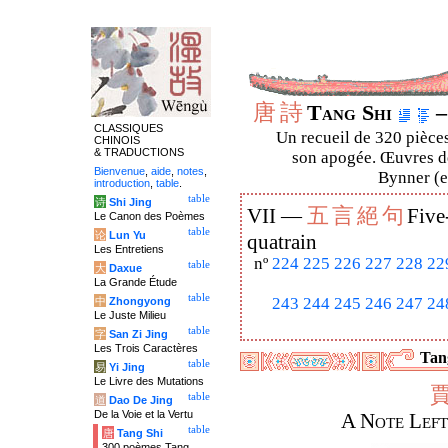
唐
詩
Tang Shi
–
CLASSIQUES
Un recueil de 320 pièces
CHINOIS
& TRADUCTIONS
son apogée. Œuvres de
Bienvenue
,
aide
,
notes
,
Bynner (en
introduction
,
table
.
table
诗
Shi Jing
五
言
絕
句
VII —
Five
Le Canon des Poèmes
table
论
Lun Yu
quatrain
Les Entretiens
nº
224
225
226
227
228
22
table
大
Daxue
La Grande Étude
table
243
244
245
246
247
24
中
Zhongyong
Le Juste Milieu
table
字
San Zi Jing
Les Trois Caractères
Tang
table
易
Yi Jing
Le Livre des Mutations
table
道
Dao De Jing
De la Voie et la Vertu
A Note Left
table
唐
Tang Shi
300 poèmes Tang