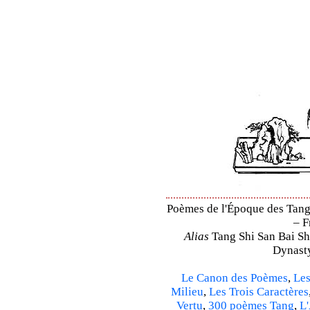
Poèmes de l'Époque des Tang 
– F
Alias
Tang Shi San Bai Sh
Dynasty
Le Canon des Poèmes
,
Les
Milieu
,
Les Trois Caractères
Vertu
,
300 poèmes Tang
,
L'