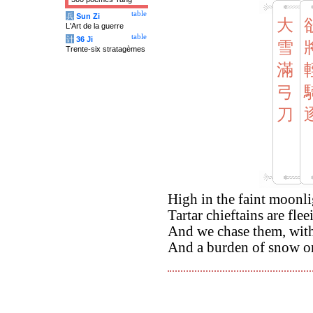
table
兵
Sun Zi
大
L'Art de la guerre
table
计
36 Ji
雪
Trente-six stratagèmes
滿
弓
刀
High in the faint moonli
Tartar chieftains are fle
And we chase them, with
And a burden of snow o