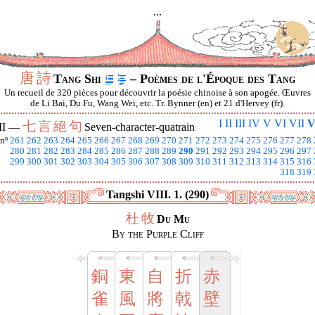
...
唐
詩
Tang Shi
– Poèmes de l'Époque des Tang
Un recueil de 320 pièces pour découvrir la poésie chinoise à son apogée. Œuvres
de Li Bai, Du Fu, Wang Wei, etc. Tr. Bynner (en) et 21 d'Hervey (fr).
I
II
III
IV
V
VI
VII
V
七
言
絕
句
II —
Seven-character-quatrain
nº
261
262
263
264
265
266
267
268
269
270
271
272
273
274
275
276
277
278
280
281
282
283
284
285
286
287
288
289
290
291
292
293
294
295
296
297
299
300
301
302
303
304
305
306
307
308
309
310
311
312
313
314
315
316
318
319
Tangshi VIII. 1. (290)
杜
牧
Du Mu
By the Purple Cliff
銅
東
自
折
赤
雀
風
將
戟
壁