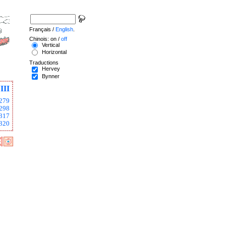
Français /
English
.
Chinois: on /
off
Vertical
Horizontal
Traductions
Hervey
Bynner
III
279
298
317
320