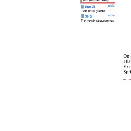
table
兵
Sun Zi
L'Art de la guerre
table
计
36 Ji
Trente-six stratagèmes
On a
I ha
Exc
Spr