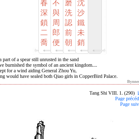
春
不
磨
沈
深
與
洗
沙
鎖
周
認
鐵
二
郎
前
未
喬
便
朝
銷
 part of a spear still unrusted in the sand
ve burnished the symbol of an ancient kingdom....
ept for a wind aiding General Zhou Yu,
ing would have sealed both Qiao girls in CopperBird Palace.
Bynne
Tang Shi VIII. 1. (290)
Page précéd
Page suiv