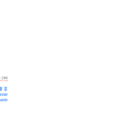
r 290
ente
ante