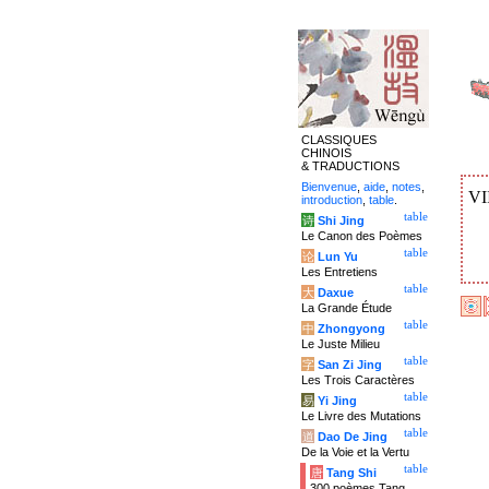
CLASSIQUES
CHINOIS
& TRADUCTIONS
Bienvenue
,
aide
,
notes
,
VI
introduction
,
table
.
table
诗
Shi Jing
Le Canon des Poèmes
table
论
Lun Yu
Les Entretiens
table
大
Daxue
La Grande Étude
table
中
Zhongyong
Le Juste Milieu
table
字
San Zi Jing
Les Trois Caractères
table
易
Yi Jing
Le Livre des Mutations
table
道
Dao De Jing
De la Voie et la Vertu
table
唐
Tang Shi
300 poèmes Tang