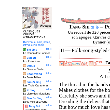
Tang Shi
– Po
CLASSIQUES
Un recueil de 320 pièces
CHINOIS
son apogée. Œuvres de
& TRADUCTIONS
Bynner (en
Bienvenue
,
aide
,
notes
,
introduction
,
table
.
table
II —
Folk-song-styled-
诗
Shi Jing
Le Canon des Poèmes
table
论
Lun Yu
Les Entretiens
Ta
table
大
Daxue
La Grande Étude
table
中
Zhongyong
A Tr
Le Juste Milieu
table
字
San Zi Jing
The thread in the hands 
Les Trois Caractères
Makes clothes for the b
table
易
Yi Jing
Le Livre des Mutations
Carefully she sews and 
table
道
Dao De Jing
Dreading the delays that
De la Voie et la Vertu
table
But how much love has t
唐
Tang Shi
300 poèmes Tang