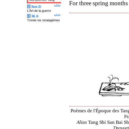
For three spring months 
table
兵
Sun Zi
L'Art de la guerre
table
计
36 Ji
Trente-six stratagèmes
Poèmes de l'Époque des Tang 
Fr
Alias
Tang Shi San Bai Sh
Dynasty