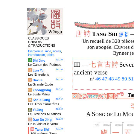
唐
詩
Tang Shi
–
CLASSIQUES
Un recueil de 320 pièces
CHINOIS
& TRADUCTIONS
son apogée. Œuvres de
Bienvenue
,
aide
,
notes
,
Bynner (en
introduction
,
table
.
table
诗
Shi Jing
七
言
古
詩
III —
Seven
Le Canon des Poèmes
table
论
Lun Yu
ancient-verse
Les Entretiens
nº
46
47
48
49
50
51
table
大
Daxue
La Grande Étude
table
中
Zhongyong
Le Juste Milieu
Tan
table
字
San Zi Jing
Les Trois Caractères
table
易
Yi Jing
A Song of Lu Mou
Le Livre des Mutations
table
道
Dao De Jing
De la Voie et la Vertu
table
唐
Tang Shi
廬
一
五
300 poèmes Tang