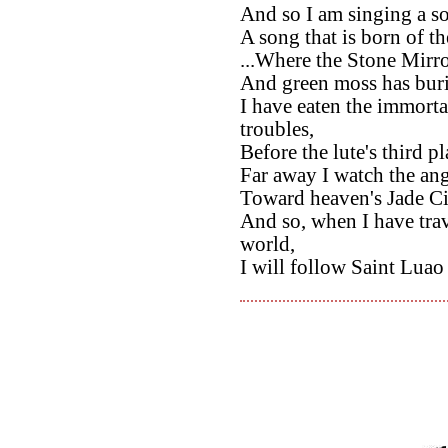
And so I am singing a s
A song that is born of t
...Where the Stone Mirro
And green moss has burie
I have eaten the immortal
troubles,
Before the lute's third 
Far away I watch the ang
Toward heaven's Jade Cit
And so, when I have trav
world,
I will follow Saint Luao