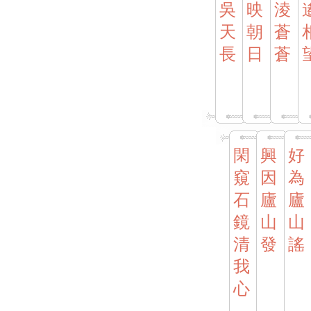
吳
映
淩
天
朝
蒼
長
日
蒼
閑
興
好
窺
因
為
石
廬
廬
鏡
山
山
清
發
謠
我
心