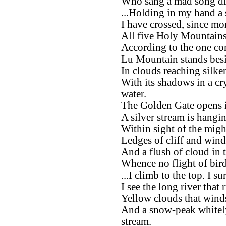
Who sang a mad song di
...Holding in my hand a s
I have crossed, since mo
All five Holy Mountains,
According to the one con
Lu Mountain stands bes
In clouds reaching silken
With its shadows in a cr
water.
The Golden Gate opens 
A silver stream is hangi
Within sight of the migh
Ledges of cliff and windi
And a flush of cloud in 
Whence no flight of bir
...I climb to the top. I 
I see the long river that
Yellow clouds that wind
And a snow-peak whitely 
stream.