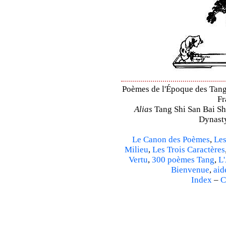
Poèmes de l'Époque des Tang 
Fr
Alias
Tang Shi San Bai Sh
Dynasty
Le Canon des Poèmes
,
Les
Milieu
,
Les Trois Caractères
Vertu
,
300 poèmes Tang
,
L'
Bienvenue
,
aid
Index
–
C