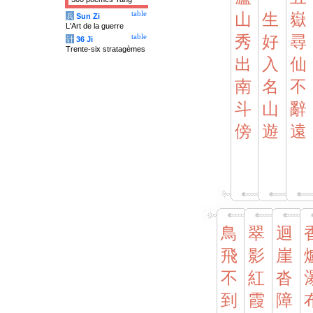
table
山
生
嶽
兵
Sun Zi
L'Art de la guerre
table
秀
好
尋
计
36 Ji
Trente-six stratagèmes
出
入
仙
南
名
不
斗
山
辭
傍
遊
遠
鳥
翠
迴
飛
影
崖
不
紅
沓
到
霞
障