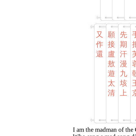
又
願
先
作
接
期
還
盧
汗
敖
漫
遊
九
太
垓
清
上
I am the madman of the