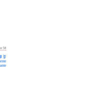
er 58
ente
ante