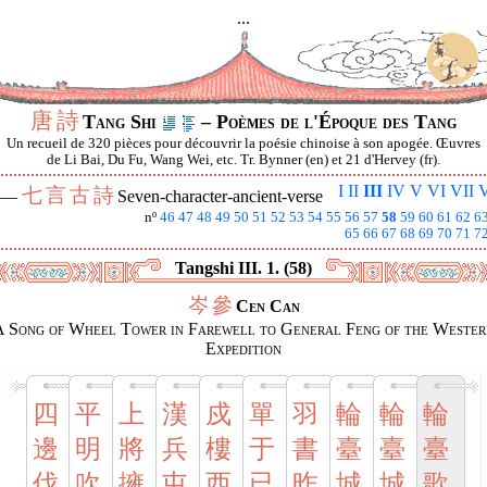
...
唐
詩
Tang Shi
– Poèmes de l'Époque des Tang
Un recueil de 320 pièces pour découvrir la poésie chinoise à son apogée. Œuvres
de Li Bai, Du Fu, Wang Wei, etc. Tr. Bynner (en) et 21 d'Hervey (fr).
I
II
III
IV
V
VI
VII
V
七
言
古
詩
I —
Seven-character-ancient-verse
nº
46
47
48
49
50
51
52
53
54
55
56
57
58
59
60
61
62
6
65
66
67
68
69
70
71
7
Tangshi III. 1. (58)
岑
參
Cen Can
A Song of Wheel Tower in Farewell to General Feng of the Wester
Expedition
四
平
上
漢
戍
單
羽
輪
輪
輪
邊
明
將
兵
樓
于
書
臺
臺
臺
伐
吹
擁
屯
西
已
昨
城
城
歌