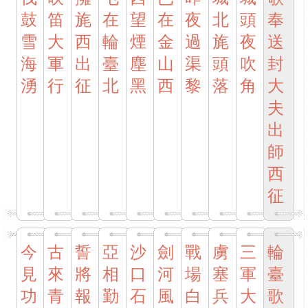
鼓
笛
旄
在
望
在
夜
北
頭
奉
雪
大
西
輪
煙
金
過
旄
夜
送
海
軍
出
臺
塵
山
渠
頭
吹
封
湧
行
征
北
黑
西
黎
落
角
大
夫
出
師
西
征
今
古
誓
亞
沙
劍
戰
虜
三
輪
見
來
將
相
口
河
場
塞
軍
臺
功
青
報
勤
石
風
白
兵
大
歌