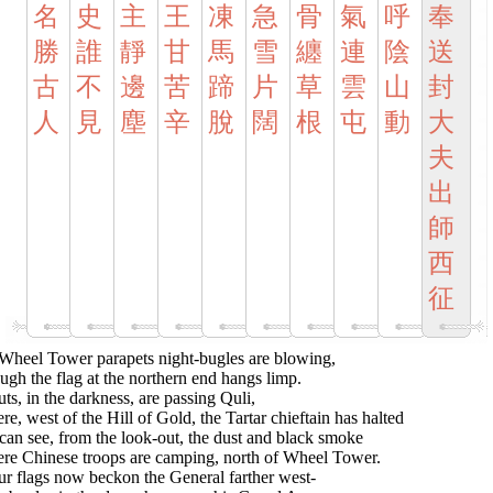
名
史
主
王
凍
急
骨
氣
呼
奉
勝
誰
靜
甘
馬
雪
纏
連
陰
送
古
不
邊
苦
蹄
片
草
雲
山
封
人
見
塵
辛
脫
闊
根
屯
動
大
夫
出
師
西
征
Wheel Tower parapets night-bugles are blowing,
gh the flag at the northern end hangs limp.
ts, in the darkness, are passing Quli,
e, west of the Hill of Gold, the Tartar chieftain has halted
an see, from the look-out, the dust and black smoke
re Chinese troops are camping, north of Wheel Tower.
ur flags now beckon the General farther west-