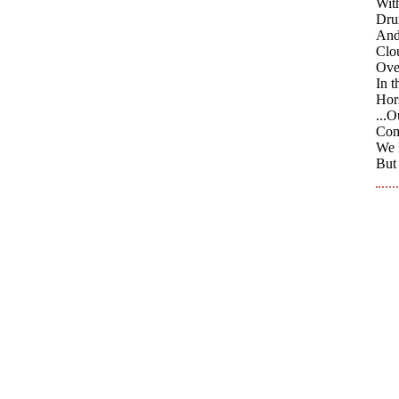
Wit
Dru
And
Clo
Over
In t
Hors
...O
Comm
We h
But 