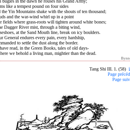
h bugles in the dawn he rouses his Grand Army;
ms like a tempest pound on four sides
 the Yin Mountains shake with the shouts of ten thousand;
uds and the war-wind whirl up in a point
 fields where grass-roots will tighten around white bones;
he Dagger River mist, through a biting wind,
eshoes, at the Sand Mouth line, break on icy boulders.
ur General endures every pain, every hardship,
anded to settle the dust along the border.
ave read, in the Green Books, tales of old days-
here we behold a living man, mightier than the dead.
Bynn
Tang Shi III. 1. (58)
Page précéd
Page suiv