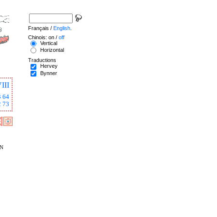
Français /
English
.
Chinois: on /
off
Vertical
Horizontal
Traductions
Hervey
Bynner
III
3
64
2
73
n