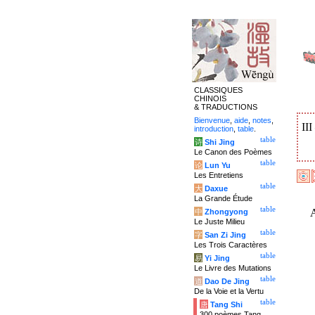
CLASSIQUES
CHINOIS
& TRADUCTIONS
Bienvenue
,
aide
,
notes
,
II
introduction
,
table
.
table
诗
Shi Jing
Le Canon des Poèmes
table
论
Lun Yu
Les Entretiens
table
大
Daxue
La Grande Étude
table
中
Zhongyong
Le Juste Milieu
table
字
San Zi Jing
Les Trois Caractères
table
易
Yi Jing
Le Livre des Mutations
table
道
Dao De Jing
De la Voie et la Vertu
table
唐
Tang Shi
300 poèmes Tang