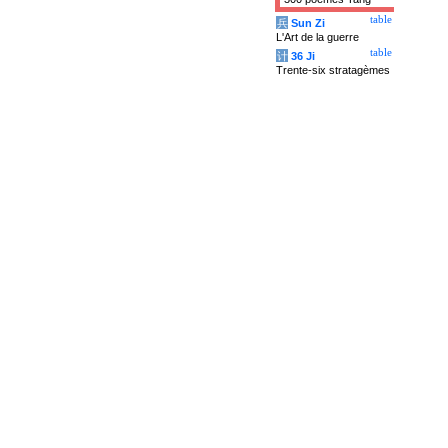
table
兵
Sun Zi
L'Art de la guerre
table
计
36 Ji
Trente-six stratagèmes