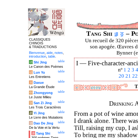
Tang Shi
– Po
CLASSIQUES
Un recueil de 320 pièces
CHINOIS
son apogée. Œuvres de
& TRADUCTIONS
Bynner (en
Bienvenue
,
aide
,
notes
,
introduction
,
table
.
table
I —
Five-character-anci
诗
Shi Jing
Le Canon des Poèmes
nº
1
2
3
table
论
Lun Yu
20
21
22
Les Entretiens
table
大
Daxue
T
La Grande Étude
table
中
Zhongyong
Le Juste Milieu
table
Drinking 
字
San Zi Jing
Les Trois Caractères
table
From a pot of wine amon
易
Yi Jing
Le Livre des Mutations
I drank alone. There wa
table
道
Dao De Jing
Till, raising my cup, I 
De la Voie et la Vertu
table
唐
Tang Shi
To bring me my shadow 
300 poèmes Tang