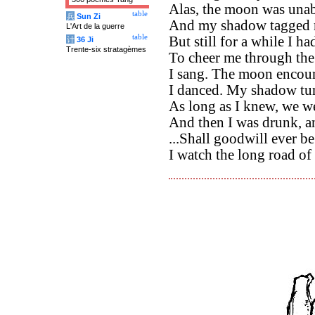
Alas, the moon was unab
table
兵
Sun Zi
And my shadow tagged 
L'Art de la guerre
table
But still for a while I ha
计
36 Ji
Trente-six stratagèmes
To cheer me through the 
I sang. The moon encou
I danced. My shadow tum
As long as I knew, we 
And then I was drunk, a
...Shall goodwill ever be
I watch the long road of 