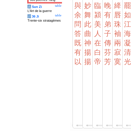
與
妙
臨
晚
絳
罷
table
兵
Sun Zi
L'Art de la guerre
余
舞
潁
有
唇
如
table
计
36 Ji
Trente-six stratagèmes
問
此
美
弟
珠
江
答
曲
人
子
袖
海
既
神
在
傳
兩
凝
有
揚
白
芬
寂
清
以
揚
帝
芳
寞
光