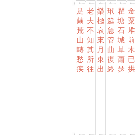
足
老
樂
玳
瞿
金
繭
夫
極
筵
塘
粟
荒
不
哀
急
石
堆
山
知
來
管
城
前
轉
其
月
曲
草
木
愁
所
東
復
蕭
已
疾
往
出
終
瑟
拱