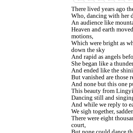
There lived years ago t
Who, dancing with her d
An audience like mounta
Heaven and earth moved 
motions,
Which were bright as wh
down the sky
And rapid as angels befo
She began like a thunder
And ended like the shinin
But vanished are those r
And none but this one pu
This beauty from Lingyi
Dancing still and singing
And while we reply to ea
We sigh together, sadde
There were eight thousan
court,
But none could dance th