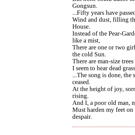
Gongsun.
...Fifty years have passe
Wind and dust, filling t
House.
Instead of the Pear-Gar
like a mist,
There are one or two gi
the cold Sun.
There are man-size tree
I seem to hear dead grass
...The song is done, the
ceased.
At the height of joy, so
rising.
And I, a poor old man, 
Must harden my feet on t
despair.