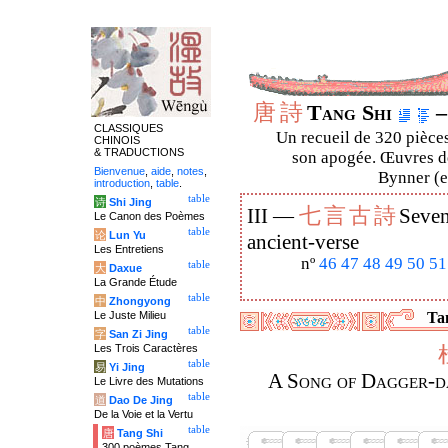
唐
詩
Tang Shi
–
CLASSIQUES
Un recueil de 320 pièces
CHINOIS
& TRADUCTIONS
son apogée. Œuvres de
Bienvenue
,
aide
,
notes
,
Bynner (en
introduction
,
table
.
table
诗
Shi Jing
七
言
古
詩
III —
Seven
Le Canon des Poèmes
table
论
Lun Yu
ancient-verse
Les Entretiens
nº
46
47
48
49
50
51
table
大
Daxue
La Grande Étude
table
中
Zhongyong
Le Juste Milieu
Tan
table
字
San Zi Jing
Les Trois Caractères
table
易
Yi Jing
A Song of Dagger-da
Le Livre des Mutations
table
道
Dao De Jing
De la Voie et la Vertu
table
唐
Tang Shi
300 poèmes Tang