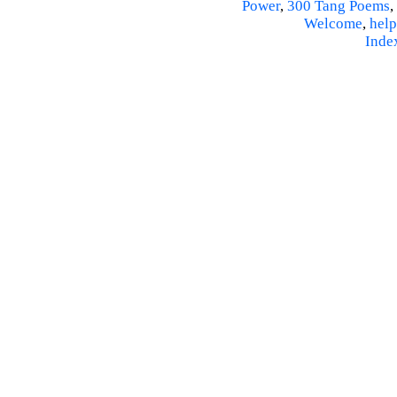
Power
,
300 Tang Poems
,
Welcome
,
help
Inde