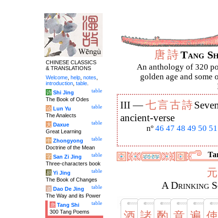
唐
詩
Tang S
CHINESE CLASSICS
An anthology of 320 po
& TRANSLATIONS
golden age and some of
Welcome
,
help
,
notes
,
introduction
,
table
.
table
诗
Shi Jing
The Book of Odes
七
言
古
詩
III —
Seven
table
论
Lun Yu
The Analects
ancient-verse
table
大
Daxue
nº
46
47
48
49
50
51
Great Learning
table
中
Zhongyong
Doctrine of the Mean
Tan
table
字
San Zi Jing
Three-characters book
元
table
易
Yi Jing
The Book of Changes
A Drinking S
table
道
Dao De Jing
The Way and its Power
table
唐
Tang Shi
300 Tang Poems
酒
諸
酌
意
遍
使