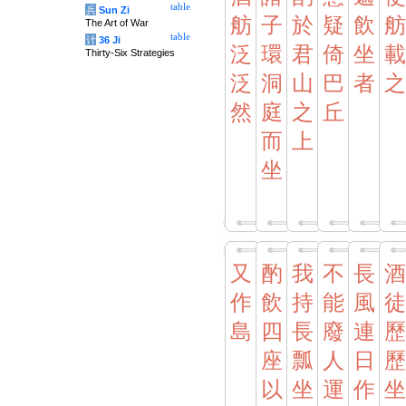
table
兵
Sun Zi
舫
子
於
疑
飲
舫
The Art of War
table
计
36 Ji
泛
環
君
倚
坐
載
Thirty-Six Strategies
泛
洞
山
巴
者
之
然
庭
之
丘
而
上
坐
又
酌
我
不
長
酒
作
飲
持
能
風
徒
島
四
長
廢
連
歷
座
瓢
人
日
歷
以
坐
運
作
坐