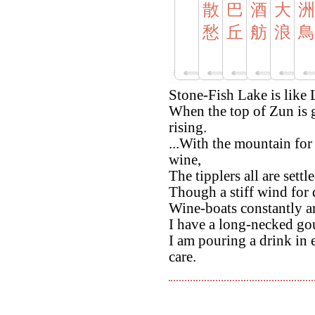
散
巴
酒
大
洲
愁
丘
舫
浪
鳥
Stone-Fish Lake is like
When the top of Zun is 
rising.
...With the mountain for 
wine,
The tipplers all are sett
Though a stiff wind for 
Wine-boats constantly arr
I have a long-necked go
I am pouring a drink in
care.