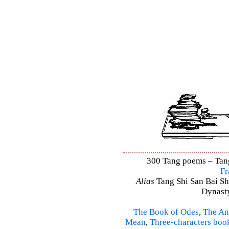
300 Tang poems – Tang 
Fr
Alias
Tang Shi San Bai Sh
Dynasty
The Book of Odes
,
The An
Mean
,
Three-characters boo