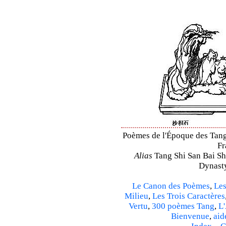
Poèmes de l'Époque des Tang 
Fr
Alias
Tang Shi San Bai Sh
Dynasty
Le Canon des Poèmes
,
Les
Milieu
,
Les Trois Caractères
Vertu
,
300 poèmes Tang
,
L'
Bienvenue
,
aid