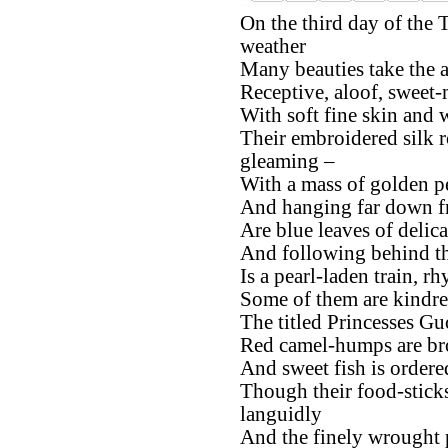
On the third day of the 
weather
Many beauties take the a
Receptive, aloof, sweet-
With soft fine skin and 
Their embroidered silk r
gleaming –
With a mass of golden p
And hanging far down f
Are blue leaves of delica
And following behind 
Is a pearl-laden train, r
Some of them are kindre
The titled Princesses Gu
Red camel-humps are bro
And sweet fish is ordere
Though their food-sticks
languidly
And the finely wrought 