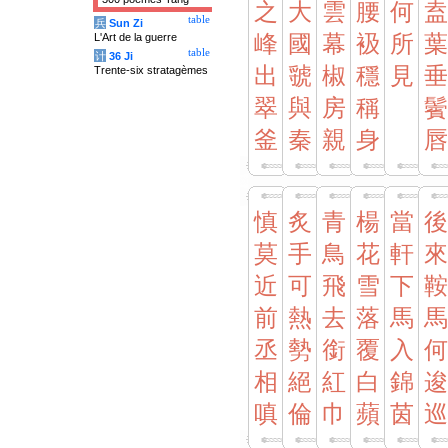
之
大
雲
腰
何
盍
table
兵
Sun Zi
L'Art de la guerre
峰
國
幕
衱
所
葉
table
计
36 Ji
出
虢
椒
穩
見
垂
Trente-six stratagèmes
翠
與
房
稱
鬢
釜
秦
親
身
唇
慎
炙
青
楊
當
後
莫
手
鳥
花
軒
來
近
可
飛
雪
下
鞍
前
熱
去
落
馬
馬
丞
勢
銜
覆
入
何
相
絕
紅
白
錦
逡
嗔
倫
巾
蘋
茵
巡