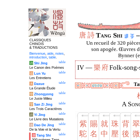
唐
詩
Tang Shi
–
CLASSIQUES
Un recueil de 320 pièces
CHINOIS
& TRADUCTIONS
son apogée. Œuvres de
Bienvenue
,
aide
,
notes
,
Bynner (en
introduction
,
table
.
table
诗
Shi Jing
樂
府
IV —
Folk-song-
Le Canon des Poèmes
table
论
Lun Yu
Les Entretiens
table
Tan
大
Daxue
La Grande Étude
table
中
Zhongyong
Le Juste Milieu
A Son
table
字
San Zi Jing
Les Trois Caractères
table
易
Yi Jing
Le Livre des Mutations
紫
賜
就
珠
背
翠
table
道
Dao De Jing
De la Voie et la Vertu
駝
名
中
壓
後
微
table
唐
Tang Shi
300 poèmes Tang