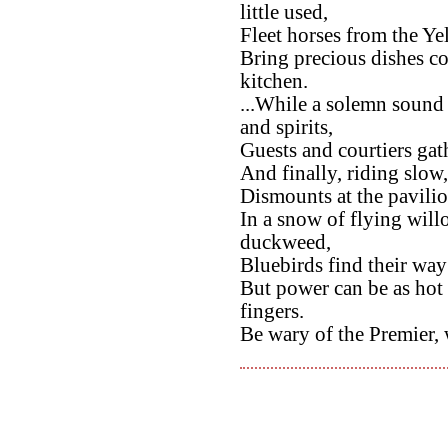
little used,
Fleet horses from the Yel
Bring precious dishes co
kitchen.
...While a solemn sound
and spirits,
Guests and courtiers gath
And finally, riding slow
Dismounts at the pavili
In a snow of flying wil
duckweed,
Bluebirds find their wa
But power can be as hot 
fingers.
Be wary of the Premier, 