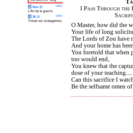
Ta
table
兵
Sun Zi
I Pass Through the 
L'Art de la guerre
Sacrif
table
计
36 Ji
Trente-six stratagèmes
O Master, how did the w
Your life of long solicit
The Lords of Zou have m
And your home has been u
You foretold that when 
too would end,
You knew that the captu
dose of your teaching....
Can this sacrifice I watc
Be the selfsame omen of