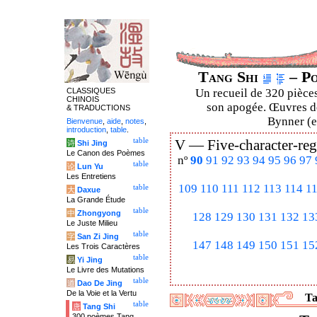
Tang Shi
– Po
CLASSIQUES
Un recueil de 320 pièces
CHINOIS
son apogée. Œuvres de
& TRADUCTIONS
Bynner (en
Bienvenue
,
aide
,
notes
,
introduction
,
table
.
table
V —
Five-character-reg
诗
Shi Jing
Le Canon des Poèmes
nº
90
91
92
93
94
95
96
97
table
论
Lun Yu
Les Entretiens
109
110
111
112
113
114
1
table
大
Daxue
La Grande Étude
table
中
Zhongyong
128
129
130
131
132
13
Le Juste Milieu
table
字
San Zi Jing
147
148
149
150
151
15
Les Trois Caractères
table
易
Yi Jing
Le Livre des Mutations
table
道
Dao De Jing
De la Voie et la Vertu
Ta
table
唐
Tang Shi
300 poèmes Tang