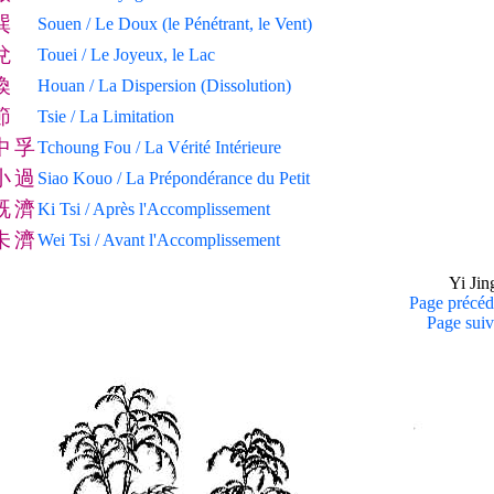
巽
Souen / Le Doux (le Pénétrant, le Vent)
兌
Touei / Le Joyeux, le Lac
渙
Houan / La Dispersion (Dissolution)
節
Tsie / La Limitation
中
孚
Tchoung Fou / La Vérité Intérieure
小
過
Siao Kouo / La Prépondérance du Petit
既
濟
Ki Tsi / Après l'Accomplissement
未
濟
Wei Tsi / Avant l'Accomplissement
Yi Ji
Page précéd
Page suiv