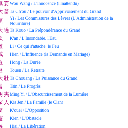
無
妄
Wou Wang / L'Innocence (l'Inattendu)
大
畜
Ta Ch'ou / Le pouvoir d'Apprivoisement du Grand
Yi / Les Commissures des Lèvres (L'Administration de la
頤
Nourriture)
大
過
Ta Kouo / La Prépondérance du Grand
坎
K'an / L'Insondable, l'Eau
離
Li / Ce qui s'attache, le Feu
咸
Hien / L'Influence (la Demande en Mariage)
恆
Hong / La Durée
遯
Touen / La Retraite
大
壯
Ta Chouang / La Puissance du Grand
晉
Tsin / Le Progrès
明
夷
Ming Yi / L'Obscurcissement de la Lumière
家
人
Kia Jen / La Famille (le Clan)
睽
K'ouei / L'Opposition
蹇
Kien / L'Obstacle
解
Hiai / La Libération