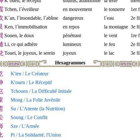
坤
K´ouen, le réceptif
soumis, abandonné
la terre
mèr
震
Tchen, l´éveilleur
en mouvement
le tonnerre
1er f
坎
K´an, l´insondable, l´abîme
dangereux
l´eau
2e fi
艮
Ken, l´immobilisation
en repos
la montagne
3e fi
巽
Souen, le doux
pénétrant
le vent
1re f
離
Li, ce qui adhère
lumineux
le feu
2e fi
兌
Touei, le joyeux, le serein
joyeux
le lac
3e fi
Hexagrammes
乾
K'ien / Le Créateur
坤
K'ouen / Le Réceptif
屯
Tchouen / La Difficulté Initiale
蒙
Mong / La Folie Juvénile
需
Su / L'Attente (la Nutrition)
訟
Soung / Le Conflit
師
Sze / L'Armée
比
Pi / La Solidarité, l'Union