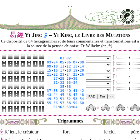
...
易
經
Yi Jing
– Yi King, le Livre des Mutations
Ce dispositif de 64 hexagrammes et de leurs commentaires et transformations est à
la source de la pensée chinoise. Tr. Wilhelm (en, fr).
01
¬
02
03
×
04
05
×
06
07
×
08
09
-
10
11
×
12
13
×
14
15
-
16
17
-
18
19
-
20
21
-
22
23
-
24
25
-
26
27
¬
28
29
¬
30
31
-
32
33
-
34
35
×
36
37
-
38
39
-
40
41
-
42
43
-
44
45
-
46
47
-
48
49
-
50
51
-
52
53
-
54
55
-
56
57
-
58
59
-
60
61
¬
62
63
¬
64
Trigrammes
乾
K´ien, le créateur
fort
le ciel
père