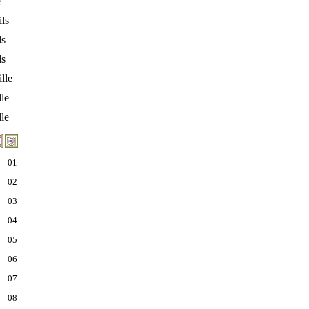
e
ils
ls
ls
ille
lle
lle
01
02
03
04
05
06
07
08