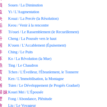
損
Souen / La Diminution
益
Yi / L'Augmentation
夬
Kouai / La Percée (la Résolution)
姤
Keou / Venir à la rencontre
萃
Ts'ouei / Le Rassemblement (le Recueillement)
升
Cheng / La Poussée vers le haut
困
K'ouen / L'Accablement (Épuisement)
井
Ching / Le Puits
革
Ko / La Révolution (la Mue)
鼎
Ting / Le Chaudron
震
Tchen / L'Éveilleur, l'Ébranlement, le Tonnerre
艮
Ken / L'Immobilisation, la Montagne
漸
Tsien / Le Développement (le Progrès Graduel)
歸
妹
Kouei Mei / L'Épousée
豐
Fong / Abondance, Plénitude
旅
Liu / Le Voyageur