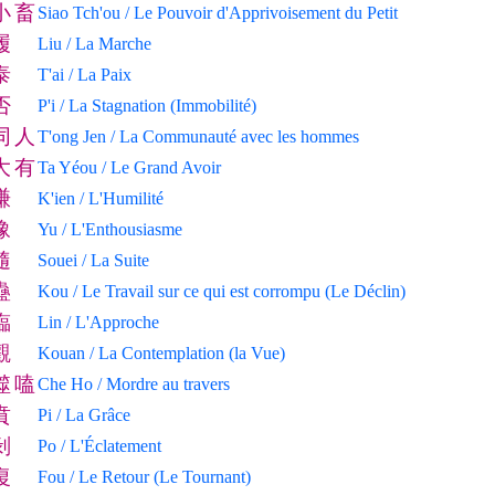
小
畜
Siao Tch'ou / Le Pouvoir d'Apprivoisement du Petit
履
Liu / La Marche
泰
T'ai / La Paix
否
P'i / La Stagnation (Immobilité)
同
人
T'ong Jen / La Communauté avec les hommes
大
有
Ta Yéou / Le Grand Avoir
謙
K'ien / L'Humilité
豫
Yu / L'Enthousiasme
隨
Souei / La Suite
蠱
Kou / Le Travail sur ce qui est corrompu (Le Déclin)
臨
Lin / L'Approche
觀
Kouan / La Contemplation (la Vue)
噬
嗑
Che Ho / Mordre au travers
賁
Pi / La Grâce
剝
Po / L'Éclatement
復
Fou / Le Retour (Le Tournant)