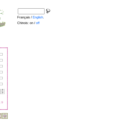
Français /
English
.
Chinois: on /
off