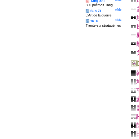
唐
Tang Shi
300 poèmes Tang
table
兵
Sun Zi
L'Art de la guerre
table
计
36 Ji
Trente-six stratagèmes