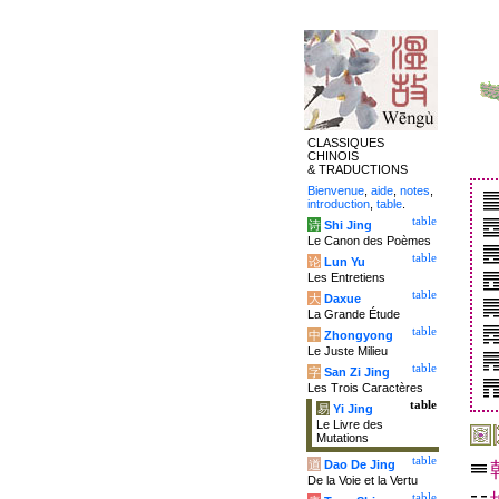
CLASSIQUES
CHINOIS
& TRADUCTIONS
Bienvenue
,
aide
,
notes
,
introduction
,
table
.
table
诗
Shi Jing
Le Canon des Poèmes
table
论
Lun Yu
Les Entretiens
table
大
Daxue
La Grande Étude
table
中
Zhongyong
Le Juste Milieu
table
字
San Zi Jing
Les Trois Caractères
table
易
Yi Jing
Le Livre des
Mutations
table
道
Dao De Jing
De la Voie et la Vertu
table