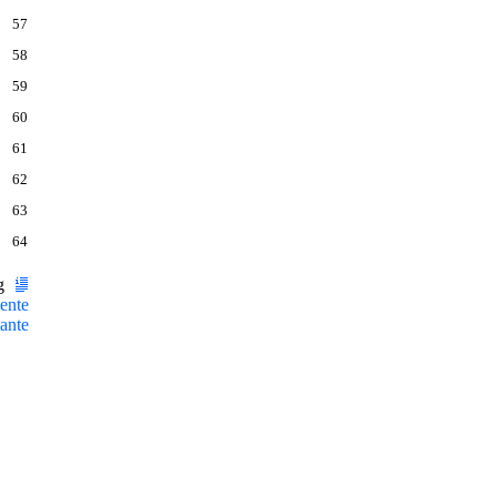
57
58
59
60
61
62
63
64
ng
ente
ante