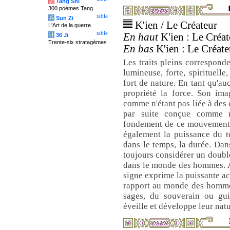
唐
Tang Shi
300 poèmes Tang
table
兵
Sun Zi
K'ien / Le Créateur
L'Art de la guerre
table
En haut
K'ien : Le Créate
计
36 Ji
Trente-six stratagèmes
En bas
K'ien : Le Créateu
Les traits pleins corresponde
lumineuse, forte, spirituell
fort de nature. En tant qu'auc
propriété la force. Son ima
comme n'étant pas liée à des 
par suite conçue comme 
fondement de ce mouvement 
également la puissance du t
dans le temps, la durée. Dans
toujours considérer un double
dans le monde des hommes. A
signe exprime la puissante ac
rapport au monde des hommes,
sages, du souverain ou gu
éveille et développe leur nat