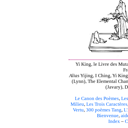
Yi King, le Livre des Mutat
Fr
Alias
Yijing, I Ching, Yi King
(Lynn), The Elemental Cha
(Javary), 
Le Canon des Poèmes
,
Les
Milieu
,
Les Trois Caractères
Vertu
,
300 poèmes Tang
,
L'
Bienvenue
,
aid
Index
–
C