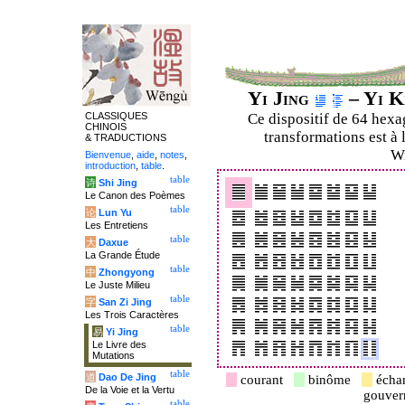
Yi Jing
– Yi K
CLASSIQUES
Ce dispositif de 64 hex
CHINOIS
transformations est à 
& TRADUCTIONS
Wi
Bienvenue
,
aide
,
notes
,
introduction
,
table
.
table
诗
Shi Jing
Le Canon des Poèmes
table
论
Lun Yu
Les Entretiens
table
大
Daxue
La Grande Étude
table
中
Zhongyong
Le Juste Milieu
table
字
San Zi Jing
Les Trois Caractères
table
易
Yi Jing
Le Livre des
Mutations
table
道
Dao De Jing
courant
binôme
écha
De la Voie et la Vertu
gouve
table