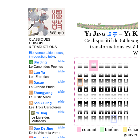
Yi Jing
– Yi K
CLASSIQUES
Ce dispositif de 64 hex
CHINOIS
transformations est à 
& TRADUCTIONS
Wi
Bienvenue
,
aide
,
notes
,
introduction
,
table
.
table
诗
Shi Jing
Le Canon des Poèmes
table
论
Lun Yu
Les Entretiens
table
大
Daxue
La Grande Étude
table
中
Zhongyong
Le Juste Milieu
table
字
San Zi Jing
Les Trois Caractères
table
易
Yi Jing
Le Livre des
Mutations
table
道
Dao De Jing
courant
binôme
écha
De la Voie et la Vertu
gouve
table