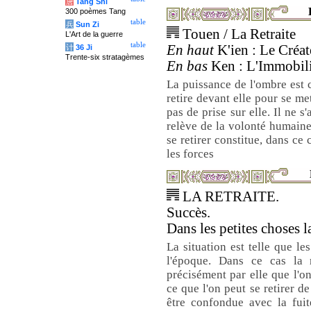
唐
Tang Shi
300 poèmes Tang
table
兵
Sun Zi
Touen / La Retraite
L'Art de la guerre
table
En haut
K'ien : Le Créat
计
36 Ji
Trente-six stratagèmes
En bas
Ken : L'Immobili
La puissance de l'ombre est
retire devant elle pour se met
pas de prise sur elle. Il ne s'
relève de la volonté humaine,
se retirer constitue, dans ce 
les forces
LA RETRAITE.
Succès.
Dans les petites choses 
La situation est telle que le
l'époque. Dans ce cas la re
précisément par elle que l'on
ce que l'on peut se retirer de
être confondue avec la fuit