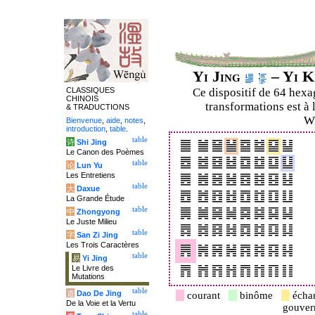
Yi Jing
– Yi K
CLASSIQUES
Ce dispositif de 64 hex
CHINOIS
transformations est à 
& TRADUCTIONS
Wi
Bienvenue
,
aide
,
notes
,
introduction
,
table
.
table
诗
Shi Jing
Le Canon des Poèmes
table
论
Lun Yu
Les Entretiens
table
大
Daxue
La Grande Étude
table
中
Zhongyong
Le Juste Milieu
table
字
San Zi Jing
Les Trois Caractères
table
易
Yi Jing
Le Livre des
Mutations
table
道
Dao De Jing
courant
binôme
écha
De la Voie et la Vertu
gouve
table