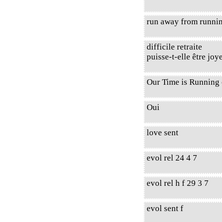
run away from runnin
difficile retraite
puisse-t-elle être joy
Our Time is Running 
Oui
love sent
evol rel 24 4 7
evol rel h f 29 3 7
evol sent f