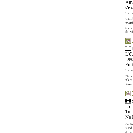
Ains
s'e
Le t
trem
mani
s'y 
de v
L'éb
Des 
For
La c
tel 
n'es
Ains
L'éb
Tu p
Ne l
Ici 
subi
dire