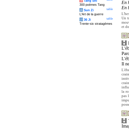
唐
Tang Shi
En 
300 poèmes Tang
En 
table
兵
Sun Zi
L'he
L'Art de la guerre
Un t
table
计
36 Ji
mouve
Trente-six stratagèmes
et d
L'éb
Paro
L'éb
Il n
L'éb
crai
intér
crai
infl
la r
pas 
impu
poss
Im