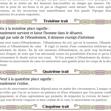
entera de se retirer sur des hauteurs inaccessibles au danger qui menace. On
pter la perte de ses biens et ne pas se chagriner outre mesure. Sans courir aprè
essions, on les recouvrera tout naturellement une fois passée l'époque don
otions les avaient emportées.
Troisième trait
Six à la troisième place signifie :
ranlement survient et laisse l'homme dans le désarroi.
 agit par suite de l'ébranlement, il demeure exempt d'infortune
iste trois sortes d'ébranlements : l'ébranlement du ciel, qui est le tonnerre, l'ébran
estin et l'ébranlement du cœur. Il s'agit ici moins d'une commotion intérieure q
ranlement du destin. En de tels moments d'ébranlement, on perd trop facileme
ence d'esprit, de sorte que l'on méconnaît toutes les possibilités d'action et qu'on l
ncieusement le destin suivre son cours. Si l'on permet à l'ébranlement du destin 
sformer en mouvement du cœur on surmontera sans grande peine les coups de la des
ieure.
Quatrième trait
Neuf à la quatrième place signifie :
ranlement s'enlise.
uccès du mouvement intérieur dépend aussi en partie des circonstances. Lorsque ce
ont telles que l'on ne se trouve en présence ni d'une résistance que l'on puisse comb
giquement, ni d'une capitulation qui permette de remporter la victoire de haute l
 que tout devient visqueux et mou comme de la vase, le mouvement est paralysé.
Cinquième trait