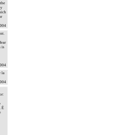
 the
ly
hich
ur
2004
nt.
fear
 is
2004
 la
2004
or:
o
. É
e