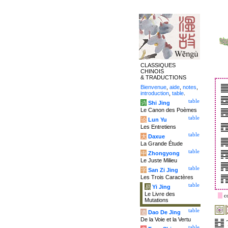
CLASSIQUES
CHINOIS
& TRADUCTIONS
Bienvenue
,
aide
,
notes
,
introduction
,
table
.
table
诗
Shi Jing
Le Canon des Poèmes
table
论
Lun Yu
Les Entretiens
table
大
Daxue
La Grande Étude
table
中
Zhongyong
Le Juste Milieu
table
字
San Zi Jing
Les Trois Caractères
table
易
Yi Jing
Le Livre des
c
Mutations
table
道
Dao De Jing
De la Voie et la Vertu
table