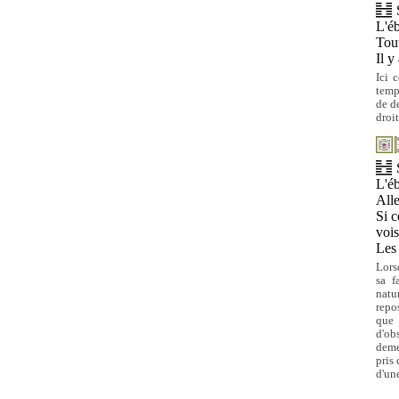
L'éb
Tout
Il y
Ici 
temp
de d
droit
L'éb
Alle
Si c
vois
Les
Lors
sa f
natu
repo
que 
d'ob
deme
pris
d'un