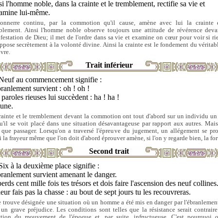
i l'homme noble, dans la crainte et le tremblement, rectifie sa vie et
xamine lui-même.
onnerre continu, par la commotion qu'il cause, amène avec lui la crainte 
blement. Ainsi l'homme noble observe toujours une attitude de révérence deva
festation de Dieu; il met de l'ordre dans sa vie et examine on cœur pour voir si ri
oppose secrètement à la volonté divine. Ainsi la crainte est le fondement du véritabl
ivre.
Trait inférieur
Neuf au commencement signifie :
ranlement survient : oh ! oh !
paroles rieuses lui succèdent : ha ! ha !
tune.
rainte et le tremblement devant la commotion ont tout d'abord sur un individu un 
qu'il se voit placé dans une situation désavantageuse par rapport aux autres. Mais
t que passager. Lorsqu'on a traversé l'épreuve du jugement, un allégement se pro
i la frayeur même que l'on doit d'abord éprouver amène, si l'on y regarde bien, la for
Second trait
Six à la deuxième place signifie :
ranlement survient amenant le danger.
erds cent mille fois tes trésors et dois faire l'ascension des neuf collines
eur fais pas la chasse : au bout de sept jours tu les recouvreras.
se trouve désignée une situation où un homme a été mis en danger par l'ébranlement
 un grave préjudice. Les conditions sont telles que la résistance serait contraire
ction du mouvement de l'époque et, par suite, infructueuse. C'est pourquoi 