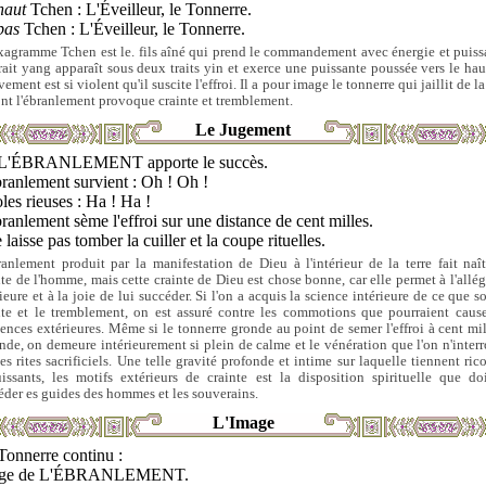
haut
Tchen : L'Éveilleur, le Tonnerre.
bas
Tchen : L'Éveilleur, le Tonnerre.
xagramme Tchen est le. fils aîné qui prend le commandement avec énergie et puiss
rait yang apparaît sous deux traits yin et exerce une puissante poussée vers le hau
ment est si violent qu'il suscite l'effroi. Il a pour image le tonnerre qui jaillit de la
ont l'ébranlement provoque crainte et tremblement.
Le Jugement
L'ÉBRANLEMENT apporte le succès.
ranlement survient : Oh ! Oh !
les rieuses : Ha ! Ha !
ranlement sème l'effroi sur une distance de cent milles.
e laisse pas tomber la cuiller et la coupe rituelles.
ranlement produit par la manifestation de Dieu à l'intérieur de la terre fait naît
nte de l'homme, mais cette crainte de Dieu est chose bonne, car elle permet à l'allég
ieure et à la joie de lui succéder. Si l'on a acquis la science intérieure de ce que s
nte et le tremblement, on est assuré contre les commotions que pourraient cause
uences extérieures. Même si le tonnerre gronde au point de semer l'effroi à cent mil
onde, on demeure intérieurement si plein de calme et le vénération que l'on n'inter
les rites sacrificiels. Une telle gravité profonde et intime sur laquelle tiennent rico
issants, les motifs extérieurs de crainte est la disposition spirituelle que do
éder es guides des hommes et les souverains.
L'Image
Tonnerre continu :
age de L'ÉBRANLEMENT.