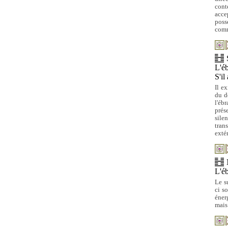
cont
acce
poss
comm
L'éb
S'il
Il ex
du d
l'éb
prés
sile
tran
extér
L'éb
Le s
ci s
éner
mais