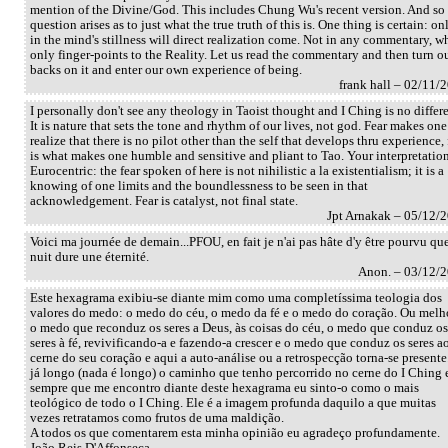
mention of the Divine/God. This includes Chung Wu's recent version. And so
question arises as to just what the true truth of this is. One thing is certain: on
in the mind's stillness will direct realization come. Not in any commentary, w
only finger-points to the Reality. Let us read the commentary and then turn o
backs on it and enter our own experience of being.
frank hall – 02/11/
I personally don't see any theology in Taoist thought and I Ching is no differe
It is nature that sets the tone and rhythm of our lives, not god. Fear makes one
realize that there is no pilot other than the self that develops thru experience, 
is what makes one humble and sensitive and pliant to Tao. Your interpretation
Eurocentric: the fear spoken of here is not nihilistic a la existentialism; it is a
knowing of one limits and the boundlessness to be seen in that
acknowledgement. Fear is catalyst, not final state.
Jpt Arnakak – 05/12/
Voici ma journée de demain...PFOU, en fait je n'ai pas hâte d'y être pourvu que
nuit dure une éternité.
Anon. – 03/12/
Este hexagrama exibiu-se diante mim como uma completíssima teologia dos
valores do medo: o medo do céu, o medo da fé e o medo do coração. Ou melh
o medo que reconduz os seres a Deus, às coisas do céu, o medo que conduz os
seres à fé, revivificando-a e fazendo-a crescer e o medo que conduz os seres a
cerne do seu coração e aqui a auto-análise ou a retrospecção torna-se presente
já longo (nada é longo) o caminho que tenho percorrido no cerne do I Ching 
sempre que me encontro diante deste hexagrama eu sinto-o como o mais
teológico de todo o I Ching. Ele é a imagem profunda daquilo a que muitas
vezes retratamos como frutos de uma maldição.
A todos os que comentarem esta minha opinião eu agradeço profundamente.