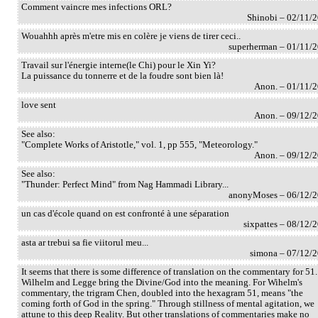
Comment vaincre mes infections ORL?
Shinobi – 02/11/
Wouahhh après m'etre mis en colère je viens de tirer ceci..
superherman – 01/11/
Travail sur l'énergie interne(le Chi) pour le Xin Yi?
La puissance du tonnerre et de la foudre sont bien là!
Anon. – 01/11/
love sent
Anon. – 09/12/
See also:
"Complete Works of Aristotle," vol. 1, pp 555, "Meteorology."
Anon. – 09/12/
See also:
"Thunder: Perfect Mind" from Nag Hammadi Library...
anonyMoses – 06/12/
un cas d'école quand on est confronté à une séparation
sixpattes – 08/12/
asta ar trebui sa fie viitorul meu...
simona – 07/12/
It seems that there is some difference of translation on the commentary for 51.
Wilhelm and Legge bring the Divine/God into the meaning. For Wihelm's
commentary, the trigram Chen, doubled into the hexagram 51, means "the
coming forth of God in the spring." Through stillness of mental agitation, we
attune to this deep Reality. But other translations of commentaries make no