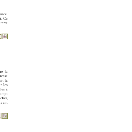
ance.
t. Cc
 terre
re la
resse
ont la
r les
les à
rompt
cher,
ivent