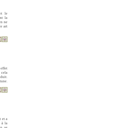
et le
nt la
en ne
e art
effet
 cela
duit.
tune.
.
 et a
 à la
on se