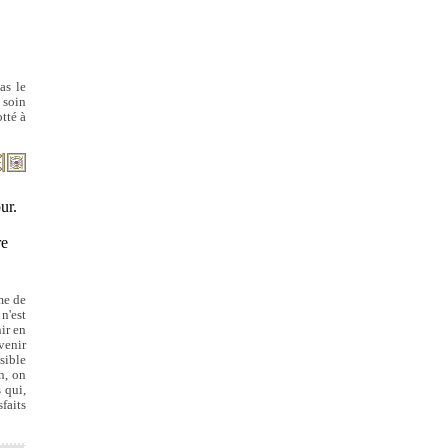
as le
 soin
tté à
ur.
re
me de
n'est
ir en
venir
sible
n, on
 qui,
faits