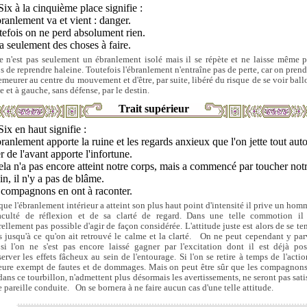
Six à la cinquième place signifie :
ranlement va et vient : danger.
efois on ne perd absolument rien.
 a seulement des choses à faire.
ce n'est pas seulement un ébranlement isolé mais il se répète et ne laisse même p
s de reprendre haleine. Toutefois l'ébranlement n'entraîne pas de perte, car on prend
emeurer au centre du mouvement et d'être, par suite, libéré du risque de se voir ballo
e et à gauche, sans défense, par le destin.
Trait supérieur
Six en haut signifie :
ranlement apporte la ruine et les regards anxieux que l'on jette tout auto
r de l'avant apporte l'infortune.
ela n'a pas encore atteint notre corps, mais a commencé par toucher not
in, il n'y a pas de blâme.
 compagnons en ont à raconter.
que l'ébranlement intérieur a atteint son plus haut point d'intensité il prive un hom
aculté de réflexion et de sa clarté de regard. Dans une telle commotion il 
rellement pas possible d'agir de façon considérée. L'attitude juste est alors de se ten
s jusqu'à ce qu'on ait retrouvé le calme et la clarté. On ne peut cependant y par
si l'on ne s'est pas encore laissé gagner par l'excitation dont il est déjà pos
server les effets fâcheux au sein de l'entourage. Si l'on se retire à temps de l'actio
ure exempt de fautes et de dommages. Mais on peut être sûr que les compagnons
 dans ce tourbillon, n'admettent plus désormais les avertissements, ne seront pas satis
e pareille conduite. On se bornera à ne faire aucun cas d'une telle attitude.