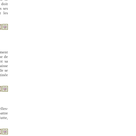
 doit
s ses
t les
lement
ue de
nt sa
aisse
de se
tinée
lles-
attre
utte,