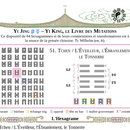
...
Yi Jing
– Yi King, le Livre des Mutations
Ce dispositif de 64 hexagrammes et de leurs commentaires et transformations est à
la source de la pensée chinoise. Tr. Wilhelm (en, fr).
51.
Tchen / L'Éveilleur, l'Ébranlemen
le Tonnerre
6
5
4
3
2
1
ourant
binôme
échange trig.
opposé
tête en bas
X
maître gouvernant
X
'' consti
L'Hexagrame
Tchen / L'Éveilleur, l'Ébranlement, le Tonnerre