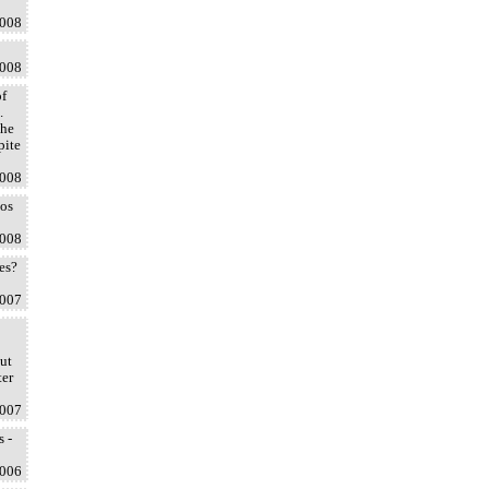
2008
2008
of
.
the
pite
2008
nos
2008
es?
2007
aut
ter
2007
s -
2006