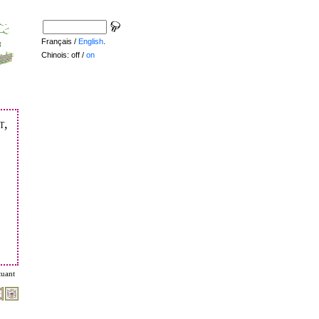
Français /
English
.
Chinois: off /
on
t,
tuant