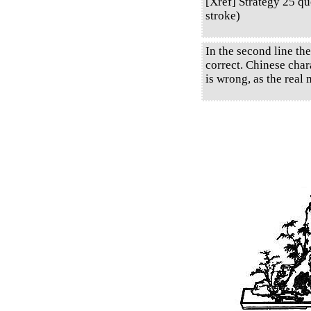
[Xref] Strategy 25 q
stroke)
In the second line the
correct. Chinese chara
is wrong, as the real 