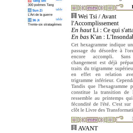
唐
Tang Shi
300 poèmes Tang
table
兵
Sun Zi
L'Art de la guerre
Wei Tsi / Avant
table
计
36 Ji
l'Accomplissement
Trente-six stratagèmes
En haut
Li : Ce qui s'att
En bas
K'an : L'Insondab
Cet hexagramme indique un
passage du désordre à l'or
encore accompli. San
changement est déjà prépar
traits du trigramme supérieu
en effet en relation a
trigramme inférieur. Cepend
Tandis que l'hexagramme p
constitue la transition de 
ressemble au printemps qui
fécondité de l'été. C'est sur
clôt le Livre des Transformat
AVANT