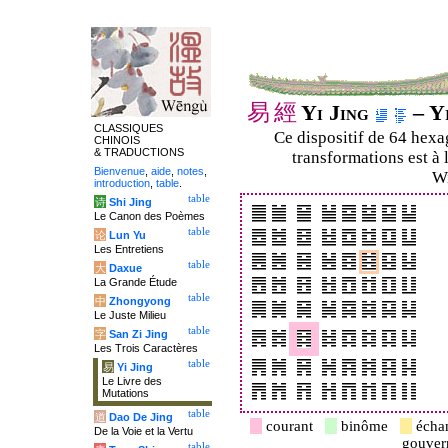
易
經
Yi Jing
– Yi
CLASSIQUES
Ce dispositif de 64 hex
CHINOIS
& TRADUCTIONS
transformations est à 
Bienvenue
,
aide
,
notes
,
Wi
introduction
,
table
.
table
诗
Shi Jing
Le Canon des Poèmes
table
论
Lun Yu
Les Entretiens
table
大
Daxue
La Grande Étude
table
中
Zhongyong
Le Juste Milieu
table
字
San Zi Jing
Les Trois Caractères
table
易
Yi Jing
Le Livre des
Mutations
table
道
Dao De Jing
courant
binôme
écha
De la Voie et la Vertu
gouve
table