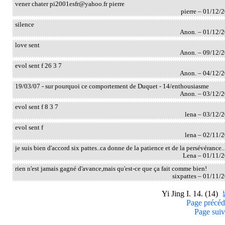
vener chater pi2001esfr@yahoo.fr pierre
pierre – 01/12/
silence
Anon. – 01/12/
love sent
Anon. – 09/12/
evol sent f 26 3 7
Anon. – 04/12/
19/03/07 - sur pourquoi ce comportement de Duquet - 14/enthousiasme
Anon. – 03/12/
evol sent f 8 3 7
lena – 03/12/
evol sent f
lena – 02/11/
je suis bien d'accord six pattes..ca donne de la patience et de la persévérance..
Lena – 01/11/
rien n'est jamais gagné d'avance,mais qu'est-ce que ça fait comme bien!
sixpattes – 01/11/
Yi Jing I. 14. (14)
Page précéd
Page suiv