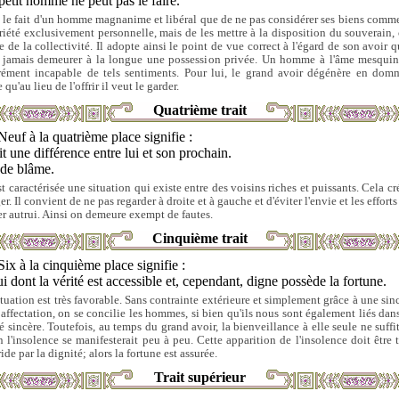
etit homme ne peut pas le faire.
t le fait d'un homme magnanime et libéral que de ne pas considérer ses biens comm
riété exclusivement personnelle, mais de les mettre à la disposition du souverain, c
re de la collectivité. Il adopte ainsi le point de vue correct à l'égard de son avoir q
 jamais demeurer à la longue une possession privée. Un homme à l'âme mesquin
rément incapable de tels sentiments. Pour lui, le grand avoir dégénère en dom
 qu'au lieu de l'offrir il veut le garder.
Quatrième trait
Neuf à la quatrième place signifie :
ait une différence entre lui et son prochain.
 de blâme.
st caractérisée une situation qui existe entre des voisins riches et puissants. Cela c
r. Il convient de ne pas regarder à droite et à gauche et d'éviter l'envie et les effort
er autrui. Ainsi on demeure exempt de fautes.
Cinquième trait
Six à la cinquième place signifie :
i dont la vérité est accessible et, cependant, digne possède la fortune.
ituation est très favorable. Sans contrainte extérieure et simplement grâce à une sinc
 affectation, on se concilie les hommes, si bien qu'ils nous sont également liés dan
té sincère. Toutefois, au temps du grand avoir, la bienveillance à elle seule ne suffit
n l'insolence se manifesterait peu à peu. Cette apparition de l'insolence doit être 
ide par la dignité; alors la fortune est assurée.
Trait supérieur