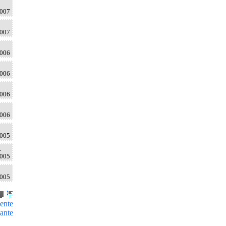
2007
2007
2006
2006
2006
2006
2005
.
2005
2005
ente
ante