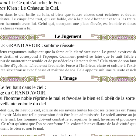
haut
Li : Ce qui s'attache, le Feu.
bas
K'ien : Le Créateur, le Ciel.
eu dans le ciel brille au loin, si bien que toutes choses sont éclairées et devie
estes. Le cinquième trait, qui est faible, est à la place d'honneur et tous les traits
 en harmonie avec lui. Celui qui, occupant une place élevée, est humble et doux
s choses venir à lui
Le Jugement
LE GRAND AVOIR : sublime réussite.
deux trigrammes indiquent que la force et la clarté s'unissent. Le grand avoir est d
le destin et correspond à l'époque. Comment peut-il se faire que le trait faible a
oir de maintenir ensemble et de posséder les éléments forts ? Cela vient de son hum
illée d'égoïsme. L'heure est favorable. Force à l'intérieur, clarté et culture à l'exté
rce s'extériorise avec finesse et maîtrise de soi. Cela apporte sublime réussite et ric
L'Image
Le feu haut dans le ciel :
ge du GRAND AVOIR.
i l'homme noble réprime le mal et favorise le bien et il obéit de la sorte 
veillante volonté du ciel.
leil qui, du haut du ciel, éclaire de ses rayons toutes les choses terrestres est l'im
d avoir. Mais une telle possession doit être bien administrée. Le soleil amène au jo
 et le mal. Les hommes doivent combattre et réprimer le mal, favoriser et promouvo
. Ce n'est qu'ainsi que l'on se conforme à la volonté bienveillante de la divinité qui
ement le bien et non le mal.