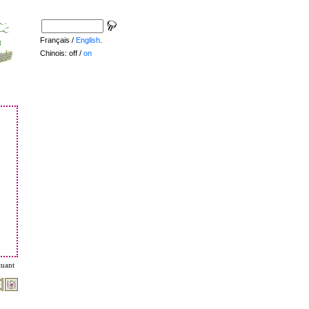
Français /
English
.
Chinois: off /
on
tuant