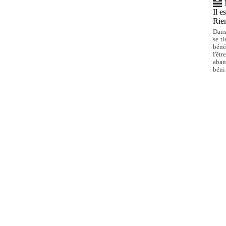
Il e
Rien
Dans
se t
béné
l'êt
aban
béni 