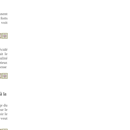
nnent
 forts
 voit
écidé
it le
ilité
rieur.
hesse
à la
age du
ur le
ir le
 veut