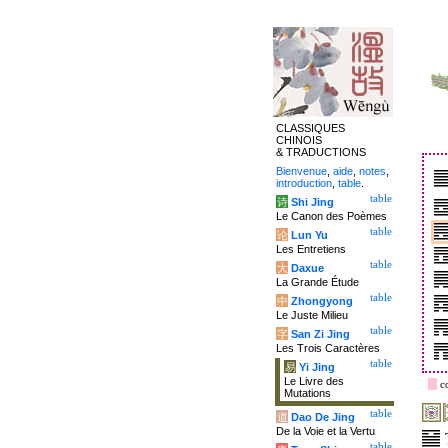
CLASSIQUES
CHINOIS
& TRADUCTIONS
Bienvenue
,
aide
,
notes
,
introduction
,
table
.
table
诗
Shi Jing
Le Canon des Poèmes
table
论
Lun Yu
Les Entretiens
table
大
Daxue
La Grande Étude
table
中
Zhongyong
Le Juste Milieu
table
字
San Zi Jing
Les Trois Caractères
table
易
Yi Jing
Le Livre des
c
Mutations
table
道
Dao De Jing
De la Voie et la Vertu
table