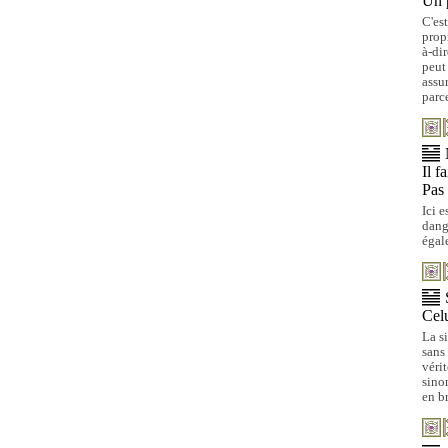
Un p
C'es
prop
à-di
peut
assu
parce
Il f
Pas
Ici e
dange
égal
Celu
La s
sans
véri
sino
en br