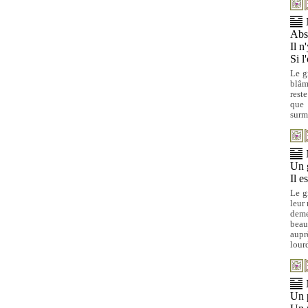
Abse
Il n
Si l
Le g
blâm
rest
que 
surm
Un g
Il e
Le g
leur 
deme
beau
aupr
lour
Un p