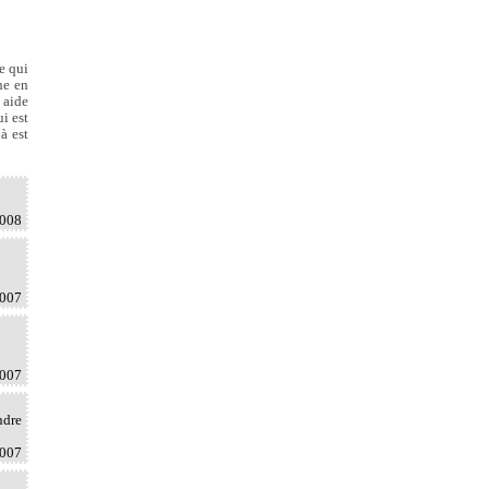
e qui
he en
 aide
i est
à est
2008
2007
2007
ndre
2007