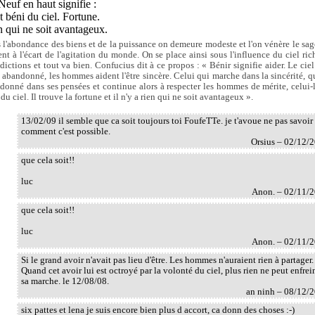
Neuf en haut signifie :
st béni du ciel. Fortune.
 qui ne soit avantageux.
 l'abondance des biens et de la puissance on demeure modeste et l'on vénère le sag
ient à l'écart de l'agitation du monde. On se place ainsi sous l'influence du ciel ric
dictions et tout va bien. Confucius dit à ce propos : « Bénir signifie aider. Le ciel
re abandonné, les hommes aident l'être sincère. Celui qui marche dans la sincérité, qu
donné dans ses pensées et continue alors à respecter les hommes de mérite, celui-l
du ciel. Il trouve la fortune et il n'y a rien qui ne soit avantageux ».
13/02/09 il semble que ca soit toujours toi FoufeTTe. je t'avoue ne pas savoir
comment c'est possible.
Orsius – 02/12/
que cela soit!!
luc
Anon. – 02/11/
que cela soit!!
luc
Anon. – 02/11/
Si le grand avoir n'avait pas lieu d'être. Les hommes n'auraient rien à partager.
Quand cet avoir lui est octroyé par la volonté du ciel, plus rien ne peut enfrei
sa marche. le 12/08/08.
an ninh – 08/12/
six pattes et lena je suis encore bien plus d accort, ca donn des choses :-)