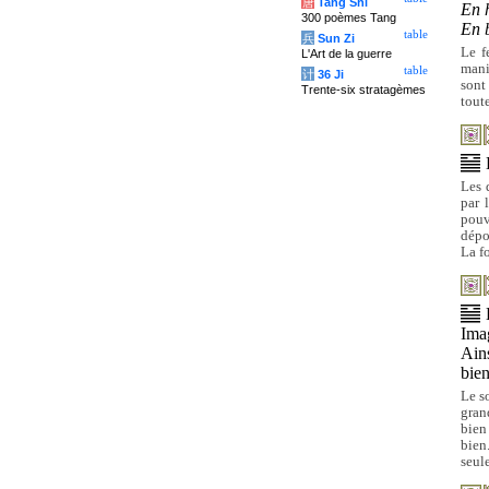
唐
Tang Shi
En 
300 poèmes Tang
En 
table
兵
Sun Zi
Le f
L'Art de la guerre
manif
table
计
36 Ji
sont
Trente-six stratagèmes
toute
Les 
par 
pouv
dépou
La fo
Ima
Ains
bien
Le so
gran
bien
bien
seul