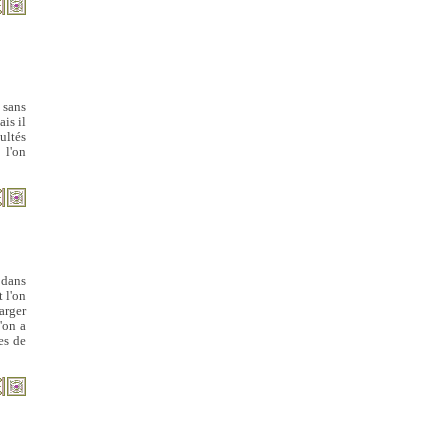
 sans
is il
ultés
 l'on
 dans
t l'on
arger
'on a
es de