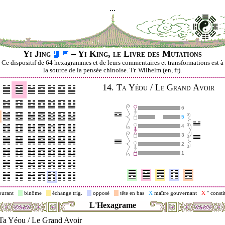
...
Yi Jing
– Yi King, le Livre des Mutations
Ce dispositif de 64 hexagrammes et de leurs commentaires et transformations est à
la source de la pensée chinoise. Tr. Wilhelm (en, fr).
14.
Ta Yéou / Le Grand Avoir
6
5
4
3
2
1
ourant
binôme
échange trig.
opposé
tête en bas
X
maître gouvernant
X
'' consti
L'Hexagrame
Ta Yéou / Le Grand Avoir