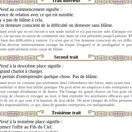
Trait inférieur
Neuf au commencement signifie :
nce de relation avec ce qui est nuisible.
'y a pas de blâme à cela.
'on demeure conscient de la difficulté on demeure sans blâme.
rand avoir qui en est encore à son stade initial et n'a pas encore subi d'attaque est
e, car aucune occasion de commettre une faute ne s'est présentée jusqu'à présent. Ma
e bien des difficultés à vaincre. Ce n'est que si l'on demeure conscient de ces diffic
l'on devient intérieurement exempt du risque d'orgueil et de prodigalité et que
onte radicalement toute cause de blâme.
Second trait
Neuf à la deuxième place signifie :
rand chariot à charger.
st permis d'entreprendre quelque chose. Pas de blâme.
rand avoir ne consiste pas seulement dans l'abondance des biens, mais avant tout,
mobilité et dans leur utilité pratique. On peut alors les employer à des entreprises e
ure exempt d'embarras et de fautes. Par l'image du grand chariot où l'on peut ch
coup de choses et voyager au loin, il faut entendre les auxiliaires efficaces que l
ès de soi et qui sont à la hauteur de leur tâche. On peut charger de telles personn
des responsabilités, ce qui, dans de grandes entreprises, est indispensable.
Troisième trait
Neuf à la troisième place signifie :
rince l'offre au Fils du Ciel.