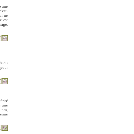
e une
'est-
ui ne
e est
mage,
rée du
s pour
érité
s une
 pas,
tenue