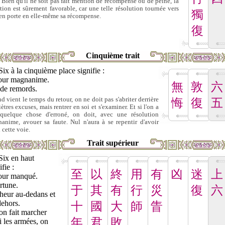
. Bien qu'il ne soit pas fait mention de récompense ou de peine, la
ation est sûrement favorable, car une telle résolution tournée vers
獨
ien porte en elle-même sa récompense.
復
Cinquième trait
Six à la cinquième place signifie :
our magnanime.
無
敦
六
 de remords.
d vient le temps du retour, on ne doit pas s'abriter derrière
悔
復
五
ètres excuses, mais rentrer en soi et s'examiner. Et si l'on a
 quelque chose d'erroné, on doit, avec une résolution
anime, avouer sa faute. Nul n'aura à se repentir d'avoir
 cette voie.
Trait supérieur
Six en haut
ifie :
至
以
終
用
有
凶
迷
上
our manqué.
rtune.
于
其
有
行
災
復
六
heur au-dedans et
dehors.
十
國
大
師
眚
'on fait marcher
年
君
敗
i les armées, on