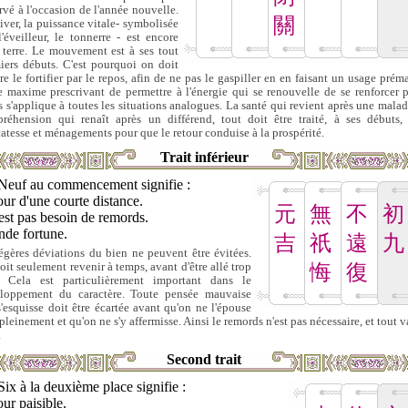
rvé à l'occasion de l'année nouvelle.
關
iver, la puissance vitale- symbolisée
l'éveilleur, le tonnerre - est encore
 terre. Le mouvement est à ses tout
iers débuts. C'est pourquoi on doit
re le fortifier par le repos, afin de ne pas le gaspiller en en faisant un usage préma
e maxime prescrivant de permettre à l'énergie qui se renouvelle de se renforcer p
s s'applique à toutes les situations analogues. La santé qui revient après une maladi
réhension qui renaît après un différend, tout doit être traité, à ses débuts,
catesse et ménagements pour que le retour conduise à la prospérité.
Trait inférieur
Neuf au commencement signifie :
ur d'une courte distance.
元
無
不
初
'est pas besoin de remords.
nde fortune.
吉
祇
遠
九
égères déviations du bien ne peuvent être évitées.
oit seulement revenir à temps, avant d'être allé trop
悔
復
. Cela est particulièrement important dans le
loppement du caractère. Toute pensée mauvaise
s'esquisse doit être écartée avant qu'on ne l'épouse
pleinement et qu'on ne s'y affermisse. Ainsi le remords n'est pas nécessaire, et tout v
.
Second trait
Six à la deuxième place signifie :
ur paisible.