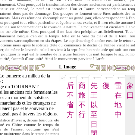
ctère de l'abandon, du don de soi. C'est donc un mouvement naturel, qui
tanément. C'est pourquoi la transformation des choses anciennes est parfaitement a
ieux est déposé, le neuf est introduit. L'un et l'autre correspondent au tem
traînent donc pas de dommage. Des groupes se forment entre êtres animés des 
iments. Mais ces réunions s'accomplissent au grand jour, elles correspondent à l'é
est pourquoi tout effort particulier et égoïste en est exclu, et il n'en résulte aucune 
etour a son fondement dans le cours de la nature. Le mouvement est circulaire. La vo
rme sur elle-même. C'est pourquoi il ne faut rien précipiter artificiellement. Tout 
tanément lorsque c'en est le temps. Telle est la Voie du ciel et de la terre. Tou
ements s'accomplissent en six étapes. Le septième degré amène ensuite le retour. 
eptième mois après le solstice d'été où commence le déclin de l'année vient le sol
ver; de même le lever du soleil survient à la septième heure double qui suit son cou
t pourquoi le sept est le nombre de la jeune lumière qui naît lorsque le six, nomb
curité, s'accroît d'une unité. Ainsi le mouvement parvient à l'arrêt.
L'Image
Le tonnerre au milieu de la
 :
后
商
先
復
雷
象
age du TOURNANT.
i les anciens rois fermaient les
不
旅
王
在
曰
es au moment du solstice.
marchands et les étrangers ne
省
不
以
地
ulaient pas et le souverain ne
方
行
至
中
geait pas à travers les régions.
lstice d'hiver a, depuis toujours, été
日
ébré en Chine comme le temps du
s de l'année, coutume qui s'est
閉
re maintenue dans le temps de repos