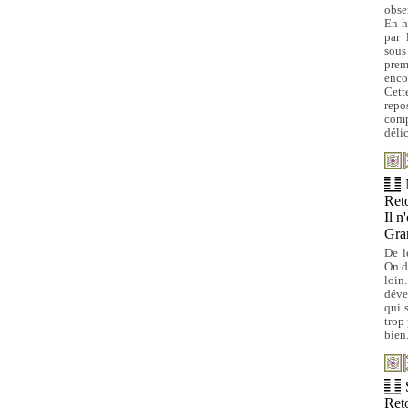
obse
En h
par 
sous
prem
enco
Cett
repo
comp
déli
Reto
Il n
Gra
De l
On d
loin
déve
qui 
trop 
bien
Reto