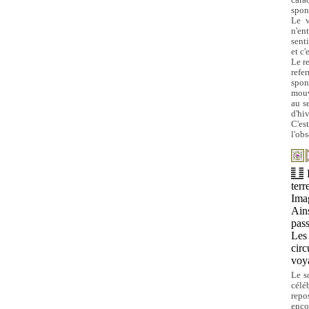
cara
spon
Le v
n'en
sent
et c'
Le r
refe
spon
mouv
au s
d'hi
C'es
l'obs
terre
Im
Ains
pass
Les 
circ
voya
Le so
cél
repo
enco