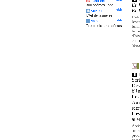
唐
Tang Shi
En 
300 poèmes Tang
En 
table
兵
Sun Zi
L'Art de la guerre
L'id
table
计
36 Ji
les t
Trente-six stratagèmes
lumi
le b
d'hi
est 
(déc
Sort
Des
blâ
Le c
Au s
reto
Il e
aller
Aprè
tour
prod