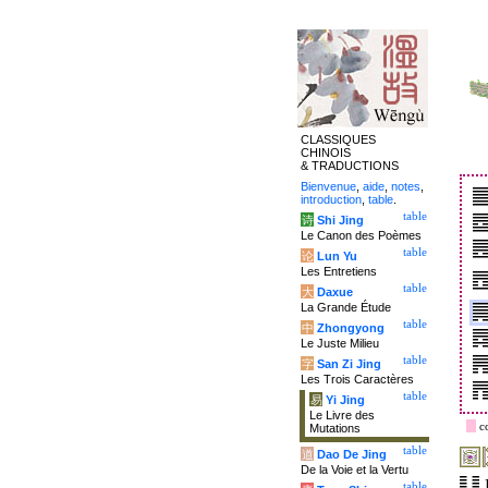
CLASSIQUES
CHINOIS
& TRADUCTIONS
Bienvenue
,
aide
,
notes
,
introduction
,
table
.
table
诗
Shi Jing
Le Canon des Poèmes
table
论
Lun Yu
Les Entretiens
table
大
Daxue
La Grande Étude
table
中
Zhongyong
Le Juste Milieu
table
字
San Zi Jing
Les Trois Caractères
table
易
Yi Jing
Le Livre des
c
Mutations
table
道
Dao De Jing
De la Voie et la Vertu
table