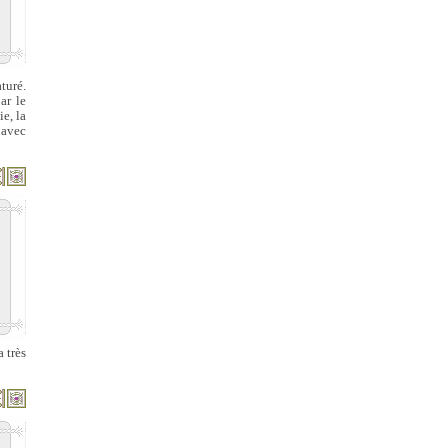
turé.
ar le
e, la
 avec
a très