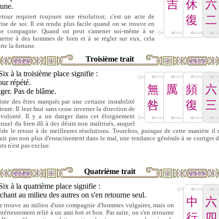
吉
休
六
tune.
etour requiert toujours une résolution; c'est un acte de
復
二
rise de soi. Il est rendu plus facile quand on se trouve en
e compagnie. Quand on peut s'amener soi-même à se
ettre à des hommes de bien et à se régler sur eux, cela
rte la fortune.
Troisième trait
Six à la troisième place signifie :
ur répété.
無
厲
頻
六
ger. Pas de blâme.
xiste des êtres marqués par une certaine instabilité
咎
復
三
ieure. Il leur faut sans cesse inverser la direction de
 volonté. Il y a un danger dans cet éloignement
inuel du bien dû à des désirs non maîtrisés, auquel
ède le retour à de meilleures résolutions. Toutefois, puisque de cette manière il 
uit pas non plus d'enracinement dans le mal, une tendance générale à se corriger d
ts n'est pas exclue.
Quatrième trait
Six à la quatrième place signifie :
hant au milieu des autres on s'en retourne seul.
中
六
e trouve au milieu d'une compagnie d'hommes vulgaires, mais on
ntérieurement relié à un ami fort et bon. Par suite, on s'en retourne
行
四