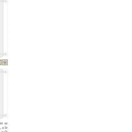
nt se
 a le