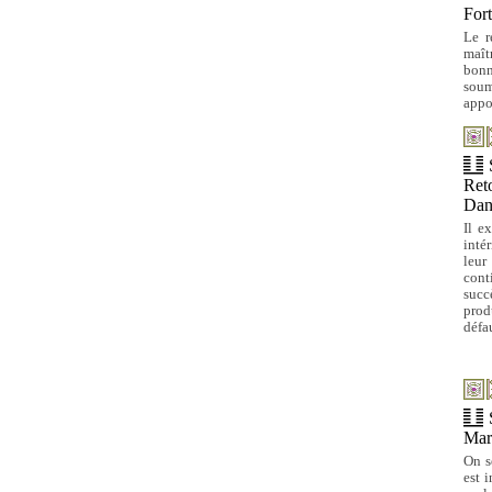
For
Le r
maît
bonn
soum
appo
Reto
Dan
Il e
intér
leur
cont
succ
prod
défau
Marc
On s
est i