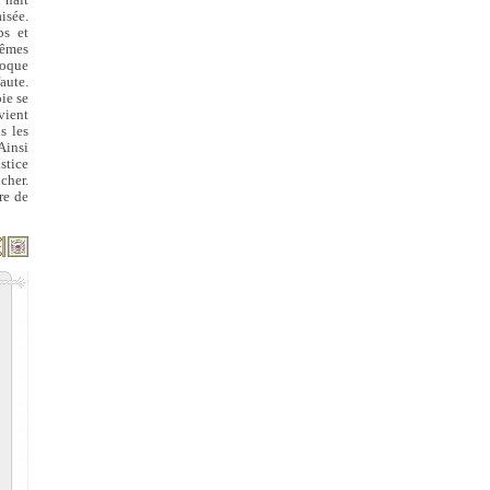
 naît
isée.
ps et
mêmes
poque
faute.
ie se
vient
s les
Ainsi
stice
cher.
re de