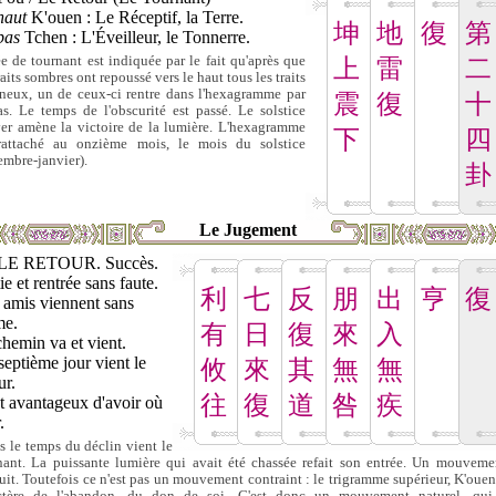
haut
K'ouen : Le Réceptif, la Terre.
坤
地
復
第
bas
Tchen : L'Éveilleur, le Tonnerre.
ée de tournant est indiquée par le fait qu'après que
上
雷
二
raits sombres ont repoussé vers le haut tous les traits
neux, un de ceux-ci rentre dans l'hexagramme par
震
復
十
as. Le temps de l'obscurité est passé. Le solstice
ver amène la victoire de la lumière. L'hexagramme
下
四
rattaché au onzième mois, le mois du solstice
embre-janvier).
卦
Le Jugement
LE RETOUR. Succès.
ie et rentrée sans faute.
利
七
反
朋
出
亨
復
 amis viennent sans
me.
有
日
復
來
入
hemin va et vient.
eptième jour vient le
攸
來
其
無
無
ur.
往
復
道
咎
疾
st avantageux d'avoir où
.
s le temps du déclin vient le
nant. La puissante lumière qui avait été chassée refait son entrée. Un mouveme
uit. Toutefois ce n'est pas un mouvement contraint : le trigramme supérieur, K'ouen,