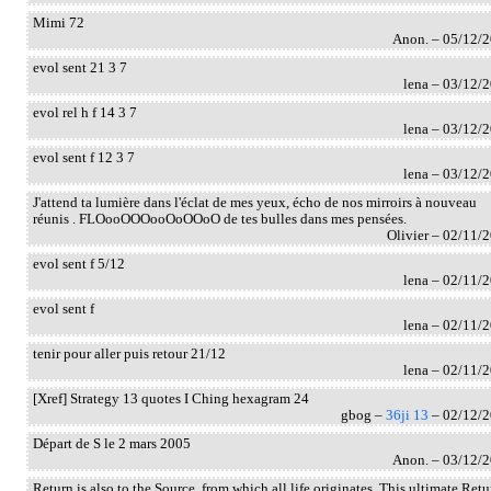
Mimi 72
Anon. – 05/12/
evol sent 21 3 7
lena – 03/12/
evol rel h f 14 3 7
lena – 03/12/
evol sent f 12 3 7
lena – 03/12/
J'attend ta lumière dans l'éclat de mes yeux, écho de nos mirroirs à nouveau
réunis . FLOooOOOooOoOOoO de tes bulles dans mes pensées.
Olivier – 02/11/
evol sent f 5/12
lena – 02/11/
evol sent f
lena – 02/11/
tenir pour aller puis retour 21/12
lena – 02/11/
[Xref] Strategy 13 quotes I Ching hexagram 24
gbog –
36ji 13
– 02/12/
Départ de S le 2 mars 2005
Anon. – 03/12/
Return is also to the Source, from which all life originates. This ultimate Retu