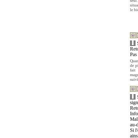
seul
situ
le b
Ret
Pas
Quan
de pi
fait
magn
suivi
sign
Ret
Info
Mal
au-
Si l
ains