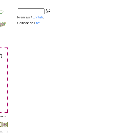
Français /
English
.
Chinois: on /
off
)
tuant