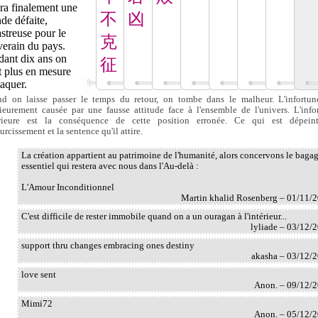
ra finalement une
不
凶
de défaite,
streuse pour le
克
verain du pays.
dant dix ans on
征
t plus en mesure
taquer.
d on laisse passer le temps du retour, on tombe dans le malheur. L'infortun
rieurement causée par une fausse attitude face à l'ensemble de l'univers. L'info
rieure est la conséquence de cette position erronée. Ce qui est dépein
urcissement et la sentence qu'il attire.
La création appartient au patrimoine de l'humanité, alors concervons le baga
essentiel qui restera avec nous dans l'Au-delà :
L'Amour Inconditionnel
Martin khalid Rosenberg – 01/11/
C'est difficile de rester immobile quand on a un ouragan à l'intérieur...
lyliade – 03/12/
support thru changes embracing ones destiny
akasha – 03/12/
love sent
Anon. – 09/12/
Mimi72
Anon. – 05/12/