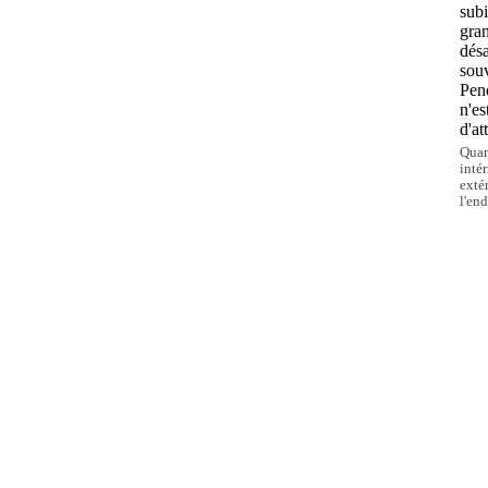
subi
gran
désa
sou
Pen
n'es
d'at
Quan
inté
exté
l'end