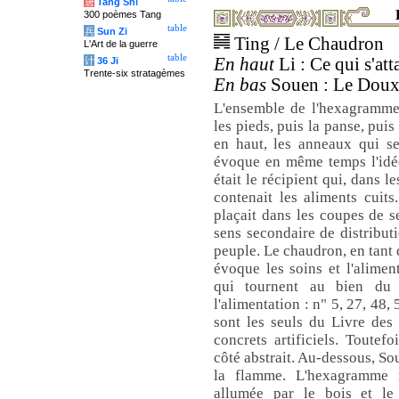
唐
Tang Shi
300 poèmes Tang
table
兵
Sun Zi
Ting / Le Chaudron
L'Art de la guerre
table
En haut
Li : Ce qui s'att
计
36 Ji
Trente-six stratagèmes
En bas
Souen : Le Doux,
L'ensemble de l'hexagramme 
les pieds, puis la panse, puis l
en haut, les anneaux qui se
évoque en même temps l'idée
était le récipient qui, dans l
contenait les aliments cuits
plaçait dans les coupes de s
sens secondaire de distributi
peuple. Le chaudron, en tant q
évoque les soins et l'alime
qui tournent au bien du
l'alimentation : n" 5, 27, 48
sont les seuls du Livre des
concrets artificiels. Toutef
côté abstrait. Au-dessous, Sou
la flamme. L'hexagramme 
allumée par le bois et le