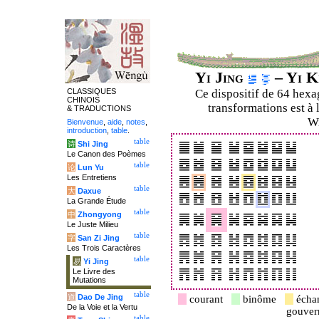
Yi Jing
– Yi K
CLASSIQUES
Ce dispositif de 64 hex
CHINOIS
transformations est à 
& TRADUCTIONS
Wi
Bienvenue
,
aide
,
notes
,
introduction
,
table
.
table
诗
Shi Jing
Le Canon des Poèmes
table
论
Lun Yu
Les Entretiens
table
大
Daxue
La Grande Étude
table
中
Zhongyong
Le Juste Milieu
table
字
San Zi Jing
Les Trois Caractères
table
易
Yi Jing
Le Livre des
Mutations
table
道
Dao De Jing
courant
binôme
écha
De la Voie et la Vertu
gouve
table