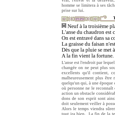
vrai, l'envie et la défaveu
homme se limitera à ses tâch
prise sur lui.
T
Neuf à la troisième pla
L'anse du chaudron est 
On est entravé dans sa c
La graisse du faisan n'e
Dès que la pluie se met à
A la fin vient la fortune.
L'anse est l'endroit par lequ
changée on ne peut plus soul
excellents qu'il contient, 
malheureusement plus être m
quelqu'un qui, à une époque d
où personne ne le reconnaît e
action un obstacle considérab
dons de son esprit sont ain
doit seulement veiller à possé
Alors le temps viendra sûrem
tout ira bien. La fin de la t