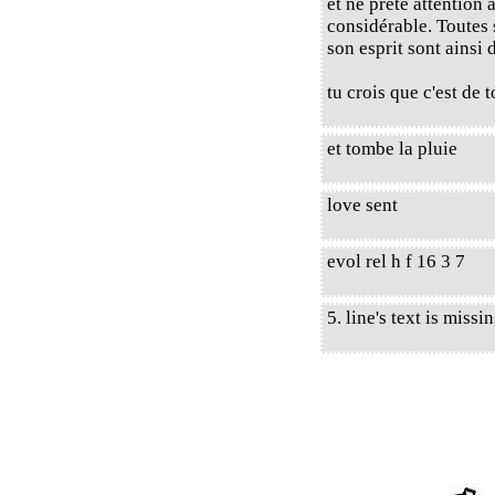
et ne prête attention 
considérable. Toutes 
son esprit sont ainsi
tu crois que c'est de to
et tombe la pluie
love sent
evol rel h f 16 3 7
5. line's text is miss