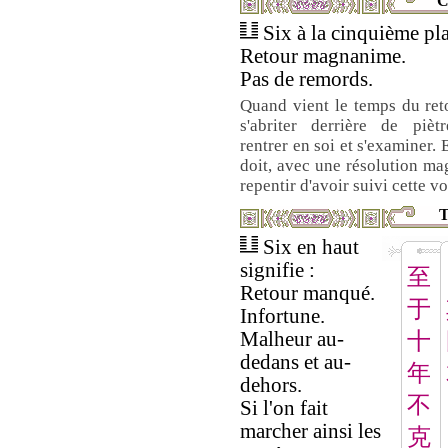
C
Six à la cinquième pla
Retour magnanime.
Pas de remords.
Quand vient le temps du ret
s'abriter derrière de pièt
rentrer en soi et s'examiner. 
doit, avec une résolution ma
repentir d'avoir suivi cette vo
T
Six en haut
signifie :
至
Retour manqué.
于
Infortune.
Malheur au-
十
dedans et au-
年
dehors.
不
Si l'on fait
marcher ainsi les
克