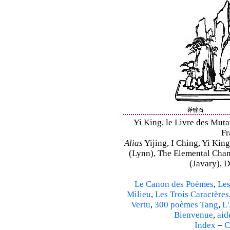
Yi King, le Livre des Mutat
Fr
Alias
Yijing, I Ching, Yi King
(Lynn), The Elemental Cha
(Javary), 
Le Canon des Poèmes
,
Les
Milieu
,
Les Trois Caractères
Vertu
,
300 poèmes Tang
,
L'
Bienvenue
,
aid
Index
–
C