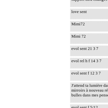
love sent
Mimi72
Mimi 72
evol sent 21 3 7
evol rel h f 14 3 7
evol sent f 12 3 7
J'attend ta lumière d
mirroirs à nouveau 
bulles dans mes pens
evol sent f 5/12