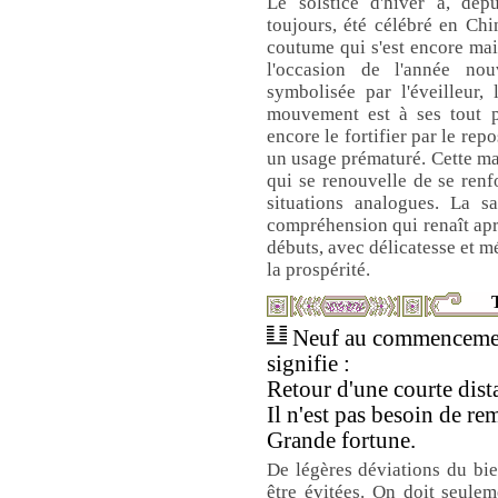
Le solstice d'hiver a, depu
toujours, été célébré en Ch
coutume qui s'est encore ma
l'occasion de l'année nou
symbolisée par l'éveilleur,
mouvement est à ses tout p
encore le fortifier par le repo
un usage prématuré. Cette ma
qui se renouvelle de se renfo
situations analogues. La s
compréhension qui renaît après
débuts, avec délicatesse et 
la prospérité.
T
Neuf au commenceme
signifie :
Retour d'une courte dist
Il n'est pas besoin de re
Grande fortune.
De légères déviations du bi
être évitées. On doit seulem