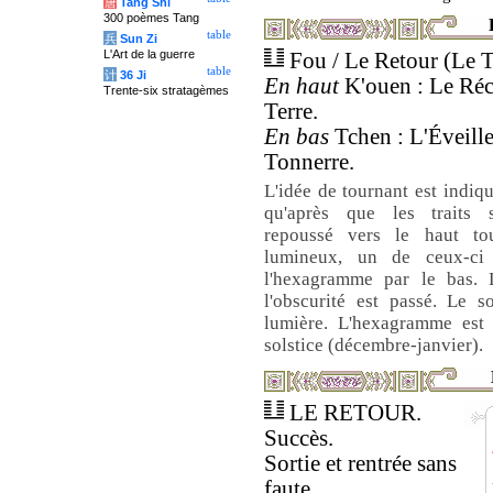
唐
Tang Shi
300 poèmes Tang
table
兵
Sun Zi
L'Art de la guerre
Fou / Le Retour (Le 
table
计
36 Ji
En haut
K'ouen : Le Réce
Trente-six stratagèmes
Terre.
En bas
Tchen : L'Éveille
Tonnerre.
L'idée de tournant est indiqu
qu'après que les traits 
repoussé vers le haut tou
lumineux, un de ceux-ci 
l'hexagramme par le bas.
l'obscurité est passé. Le s
lumière. L'hexagramme est
solstice (décembre-janvier).
LE RETOUR.
Succès.
Sortie et rentrée sans
faute.