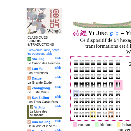
易
經
Yi Jing
– Yi
CLASSIQUES
Ce dispositif de 64 hex
CHINOIS
& TRADUCTIONS
transformations est à 
Bienvenue
,
aide
,
notes
,
Wi
introduction
,
table
.
table
诗
Shi Jing
Le Canon des Poèmes
table
论
Lun Yu
Les Entretiens
table
大
Daxue
La Grande Étude
table
中
Zhongyong
Le Juste Milieu
table
字
San Zi Jing
Les Trois Caractères
table
易
Yi Jing
Le Livre des
Mutations
table
道
Dao De Jing
courant
binôme
écha
De la Voie et la Vertu
gouve
table