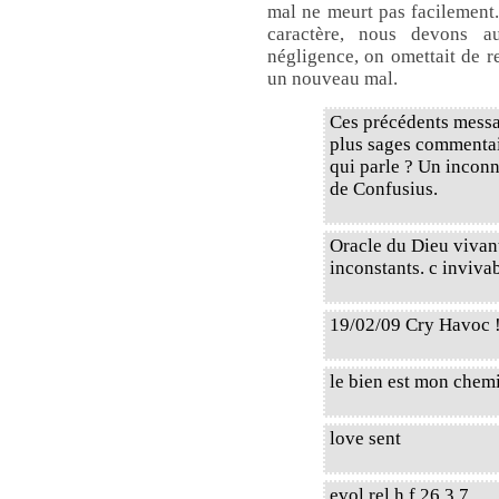
mal ne meurt pas facilement
caractère, nous devons au
négligence, on omettait de re
un nouveau mal.
Ces précédents messa
plus sages commentair
qui parle ? Un inconn
de Confusius.
Oracle du Dieu vivant,
inconstants. c invivab
19/02/09 Cry Havoc 
le bien est mon chem
love sent
evol rel h f 26 3 7