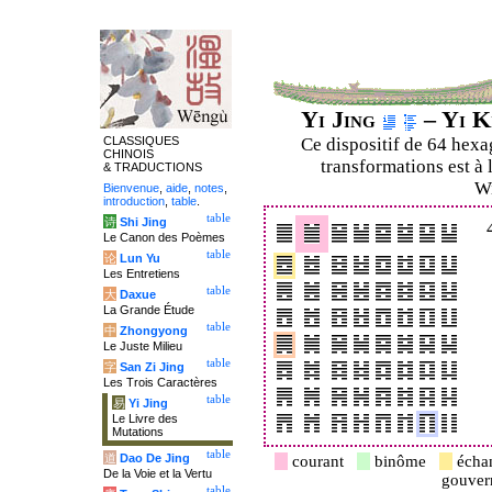
Yi Jing
– Yi K
CLASSIQUES
Ce dispositif de 64 hex
CHINOIS
transformations est à 
& TRADUCTIONS
Wi
Bienvenue
,
aide
,
notes
,
introduction
,
table
.
table
诗
Shi Jing
Le Canon des Poèmes
table
论
Lun Yu
Les Entretiens
table
大
Daxue
La Grande Étude
table
中
Zhongyong
Le Juste Milieu
table
字
San Zi Jing
Les Trois Caractères
table
易
Yi Jing
Le Livre des
Mutations
table
道
Dao De Jing
courant
binôme
écha
De la Voie et la Vertu
gouve
table