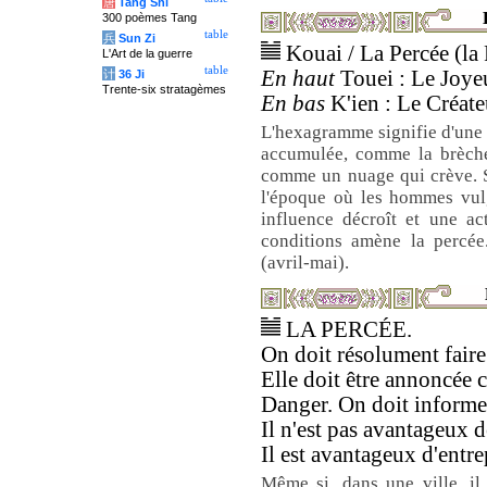
唐
Tang Shi
300 poèmes Tang
table
兵
Sun Zi
Kouai / La Percée (la
L'Art de la guerre
table
En haut
Touei : Le Joyeu
计
36 Ji
Trente-six stratagèmes
En bas
K'ien : Le Créateu
L'hexagramme signifie d'une 
accumulée, comme la brèche 
comme un nuage qui crève. Su
l'époque où les hommes vulg
influence décroît et une ac
conditions amène la percée
(avril-mai).
LA PERCÉE.
On doit résolument faire 
Elle doit être annoncée 
Danger. On doit informer
Il n'est pas avantageux 
Il est avantageux d'entr
Même si, dans une ville, il