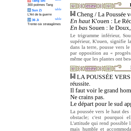
唐
Tang Shi
300 poèmes Tang
table
兵
Sun Zi
Cheng / La Poussée ve
L'Art de la guerre
table
En haut
K'ouen : Le Réce
计
36 Ji
Trente-six stratagèmes
En bas
Souen : le Doux,
Le trigramme inférieur, Sou
supérieur, K'ouen, signifie la
dans la terre, pousse vers le
par opposition au « progrès 
même que les plantes ont beso
LA POUSSÉE VERS L
réussite.
Il faut voir le grand ho
Ne crains pas.
Le départ pour le sud app
La poussée vers le haut des
obstacle; c'est pourquoi 
L'attitude qui rend possible 
mais humble et accommoda