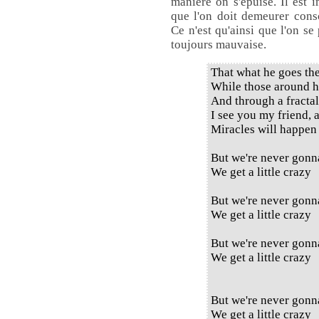
manière on s'épuise. Il est 
que l'on doit demeurer cons
Ce n'est qu'ainsi que l'on se
toujours mauvaise.
That what he goes ther
While those around hi
And through a fractal
I see you my friend, 
Miracles will happen 
But we're never gonna
We get a little crazy
But we're never gonna
We get a little crazy
But we're never gonna
We get a little crazy
But we're never gonna
We get a little crazy