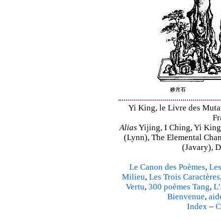
Yi King, le Livre des Mutat
Fr
Alias
Yijing, I Ching, Yi King
(Lynn), The Elemental Cha
(Javary), 
Le Canon des Poèmes
,
Les
Milieu
,
Les Trois Caractères
Vertu
,
300 poèmes Tang
,
L'
Bienvenue
,
aid
Index
–
C