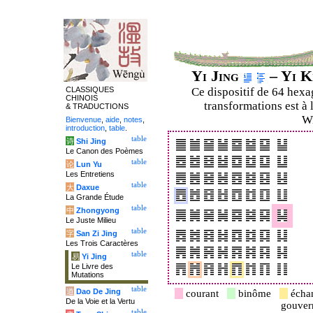
Yi Jing
– Yi K
CLASSIQUES
Ce dispositif de 64 hex
CHINOIS
transformations est à 
& TRADUCTIONS
Wi
Bienvenue
,
aide
,
notes
,
introduction
,
table
.
table
诗
Shi Jing
Le Canon des Poèmes
table
论
Lun Yu
Les Entretiens
table
大
Daxue
La Grande Étude
table
中
Zhongyong
Le Juste Milieu
table
字
San Zi Jing
Les Trois Caractères
table
易
Yi Jing
Le Livre des
Mutations
table
道
Dao De Jing
courant
binôme
écha
De la Voie et la Vertu
gouve
table