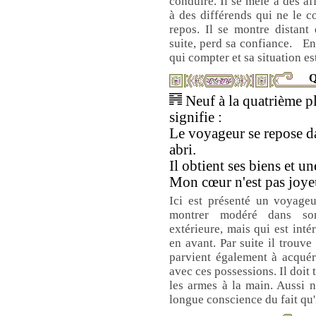
conduire. Il se mêle à des aff
à des différends qui ne le c
repos. Il se montre distant 
suite, perd sa confiance. En 
qui compter et sa situation es
Q
Neuf à la quatrième p
signifie :
Le voyageur se repose d
abri.
Il obtient ses biens et u
Mon cœur n'est pas joye
Ici est présenté un voyageu
montrer modéré dans so
extérieure, mais qui est inté
en avant. Par suite il trouve
parvient également à acquéri
avec ces possessions. Il doit 
les armes à la main. Aussi ne
longue conscience du fait qu'i