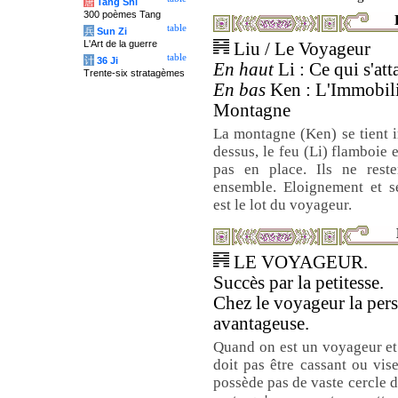
唐
Tang Shi
300 poèmes Tang
table
兵
Sun Zi
L'Art de la guerre
Liu / Le Voyageur
table
计
36 Ji
En haut
Li : Ce qui s'att
Trente-six stratagèmes
En bas
Ken : L'Immobili
Montagne
La montagne (Ken) se tient 
dessus, le feu (Li) flamboie
pas en place. Ils ne rest
ensemble. Eloignement et sé
est le lot du voyageur.
LE VOYAGEUR.
Succès par la petitesse.
Chez le voyageur la pers
avantageuse.
Quand on est un voyageur et
doit pas être cassant ou vis
possède pas de vaste cercle de