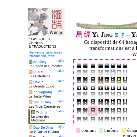
易
經
Yi Jing
– Yi
CLASSIQUES
Ce dispositif de 64 hex
CHINOIS
& TRADUCTIONS
transformations est à 
Bienvenue
,
aide
,
notes
,
Wi
introduction
,
table
.
table
诗
Shi Jing
Le Canon des Poèmes
table
论
Lun Yu
Les Entretiens
table
大
Daxue
La Grande Étude
table
中
Zhongyong
Le Juste Milieu
table
字
San Zi Jing
Les Trois Caractères
table
易
Yi Jing
Le Livre des
Mutations
table
道
Dao De Jing
courant
binôme
écha
De la Voie et la Vertu
gouve
table